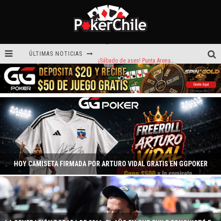
ÚLTIMAS NOTICIAS
¡Sábado de ases! Punta Arenas y Valdivia repartieron más de $3,8 millones
ROAD TO CLSOP Puerto Plata, satélite a Main Event.
Carlos Faúndez aceleró hasta la victoria en el Turbo de Dreams Temuco
Reef Poker: la próxima plataforma de póker que puede llevar tu voz
Hoy camiseta Firmada por Arturo Vidal gratis en GGPoker
La generación dorada de 2011: el año en que Chile conquistó el póker internacional
HOY CAMISETA FIRMADA POR ARTURO VIDAL GRATIS EN GGPOKER