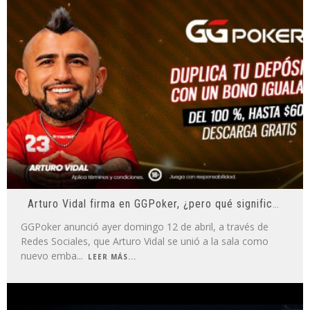
Arturo Vidal firma en GGPoker, ¿pero qué significa?
GGPoker anunció ayer domingo 12 de abril, a través de
Redes Sociales, que Arturo Vidal se unió a la sala como
nuevo emba
...
LEER MÁS...