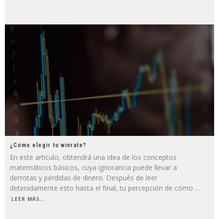
¿Cómo elegir tu winrate?
En este artículo, obtendrá una idea de los conceptos
matemáticos básicos, cuya ignorancia puede llevar a
derrotas y pérdidas de dinero. Después de leer
detenidamente esto hasta el final, tu percepción de cómo
...
LEER MÁS...