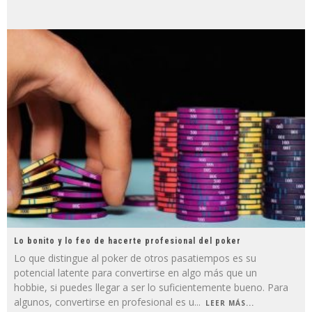
Lo bonito y lo feo de hacerte profesional del poker
Lo que distingue al poker de otros pasatiempos es su
potencial latente para convertirse en algo más que un
hobbie, si puedes llegar a ser lo suficientemente bueno. Para
algunos, convertirse en profesional es u
...
LEER MÁS...