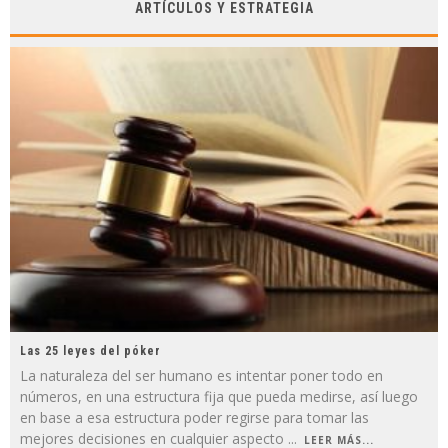
ARTÍCULOS Y ESTRATEGIA
Las 25 leyes del póker
La naturaleza del ser humano es intentar poner todo en
números, en una estructura fija que pueda medirse, así luego
en base a esa estructura poder regirse para tomar las
mejores decisiones en cualquier aspecto
...
LEER MÁS...