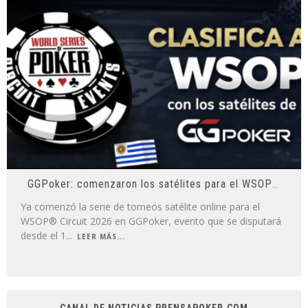
GGPoker: comenzaron los satélites para el WSOP Montevideo
Ya comenzó la serie de torneos satélite online para el
WSOP® Circuit 2026 en GGPoker, evento que se disputará
desde el 1
...
LEER MÁS...