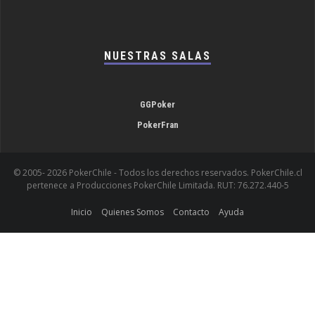
NUESTRAS SALAS
GGPoker
PokerFran
© 2005-
2026 PokerChile - Todos los derechos reservados. PokerChile.cl
pertenece a Producciones PokerChile Limitada. RUT: 76.272.440-5
Inicio
Quienes Somos
Contacto
Ayuda