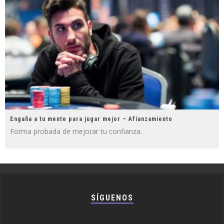
Engaña a tu mente para jugar mejor – Afianzamiento
Forma probada de mejorar tu confianza.
SÍGUENOS