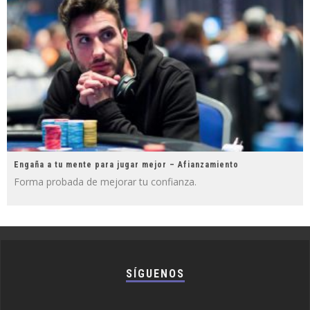
Engaña a tu mente para jugar mejor – Afianzamiento
Forma probada de mejorar tu confianza.
SÍGUENOS