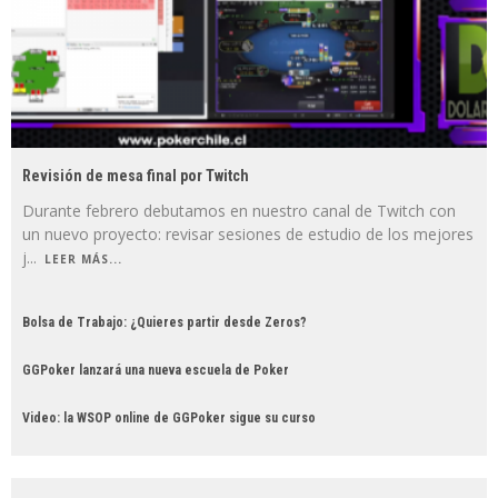
Revisión de mesa final por Twitch
Durante febrero debutamos en nuestro canal de Twitch con
un nuevo proyecto: revisar sesiones de estudio de los mejores
j
...
LEER MÁS...
Bolsa de Trabajo: ¿Quieres partir desde Zeros?
GGPoker lanzará una nueva escuela de Poker
Video: la WSOP online de GGPoker sigue su curso