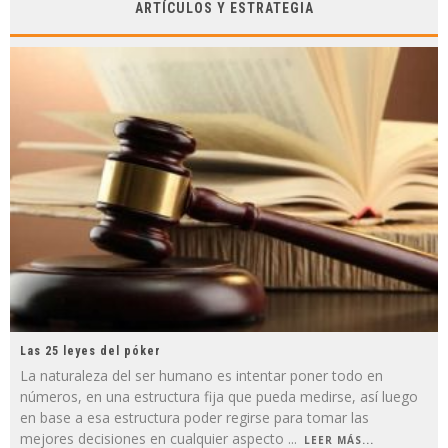
ARTÍCULOS Y ESTRATEGIA
Las 25 leyes del póker
La naturaleza del ser humano es intentar poner todo en
números, en una estructura fija que pueda medirse, así luego
en base a esa estructura poder regirse para tomar las
mejores decisiones en cualquier aspecto
...
LEER MÁS...