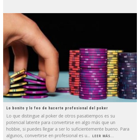
Lo bonito y lo feo de hacerte profesional del poker
Lo que distingue al poker de otros pasatiempos es su
potencial latente para convertirse en algo más que un
hobbie, si puedes llegar a ser lo suficientemente bueno. Para
algunos, convertirse en profesional es u
...
LEER MÁS...