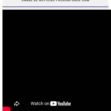
CANAL DE NOTICIAS
PRENSAPOKER.COM