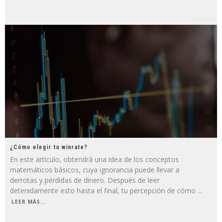
¿Cómo elegir tu winrate?
En este artículo, obtendrá una idea de los conceptos
matemáticos básicos, cuya ignorancia puede llevar a
derrotas y pérdidas de dinero. Después de leer
detenidamente esto hasta el final, tu percepción de cómo
...
LEER MÁS...