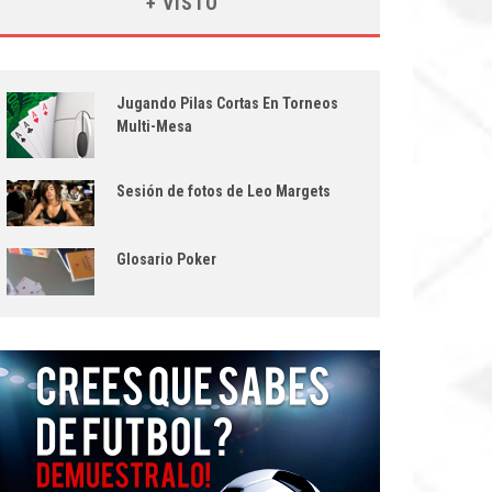
+ VISTO
Jugando Pilas Cortas En Torneos
Multi-Mesa
Sesión de fotos de Leo Margets
Glosario Poker