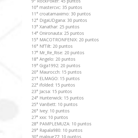
9° RockPoker: 45 puntos
10° mastercvc: 35 puntos
11° croatamaximo: 30 puntos
12° DigaUDgana: 30 puntos
13° Xanathar: 25 puntos
14° Onironauta: 25 puntos
15° MACOTRONFENIX: 20 puntos
16° NfTilt: 20 puntos
17° Mr_Re_Rise: 20 puntos
18° Angelo: 20 puntos
19° Giga1992: 20 puntos
20° Maurocch: 15 puntos
21° ELMAGO: 15 puntos
22° ifolded: 15 puntos
23° Jacsa: 15 puntos
24° Hunterwick: 15 puntos
25° VanBett: 10 puntos
26° Ivey: 10 puntos
27° xxx: 10 puntos
28° PAMPLEMUZA: 10 puntos
29° Rapala980: 10 puntos
30° malque77: 10 puntos