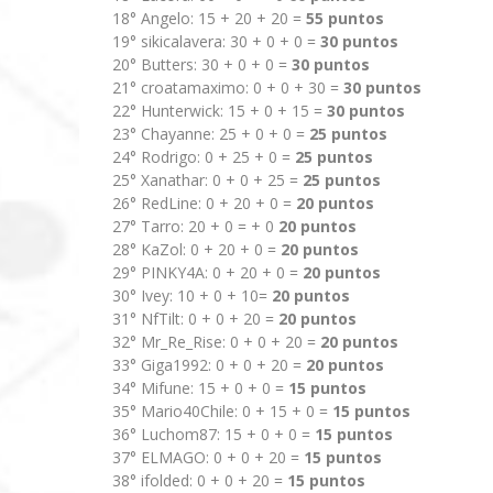
18° Angelo: 15 + 20 + 20 =
55 puntos
19° sikicalavera: 30 + 0 + 0 =
30 puntos
20° Butters: 30 + 0 + 0 =
30 puntos
21° croatamaximo: 0 + 0 + 30 =
30 puntos
22° Hunterwick: 15 + 0 + 15 =
30 puntos
23° Chayanne: 25 + 0 + 0 =
25 puntos
24° Rodrigo: 0 + 25 + 0 =
25 puntos
25° Xanathar: 0 + 0 + 25 =
25 puntos
26° RedLine: 0 + 20 + 0 =
20 puntos
27° Tarro: 20 + 0 = + 0
20 puntos
28° KaZol: 0 + 20 + 0 =
20 puntos
29° PINKY4A: 0 + 20 + 0 =
20 puntos
30° Ivey: 10 + 0 + 10=
20 puntos
31° NfTilt: 0 + 0 + 20 =
20 puntos
32° Mr_Re_Rise: 0 + 0 + 20 =
20 puntos
33° Giga1992: 0 + 0 + 20 =
20 puntos
34° Mifune: 15 + 0 + 0 =
15 puntos
35° Mario40Chile: 0 + 15 + 0 =
15 puntos
36° Luchom87: 15 + 0 + 0 =
15 puntos
37° ELMAGO: 0 + 0 + 20 =
15 puntos
38° ifolded: 0 + 0 + 20 =
15 puntos