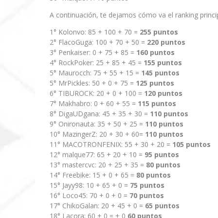
A continuación, te dejamos cómo va el ranking princip
1° Kolonvo: 85 + 100 + 70 =
255 puntos
2° FlacoGuga: 100 + 70 + 50 =
220 puntos
3° Penkaiser: 0 + 75 + 85 =
160 puntos
4° RockPoker: 25 + 85 + 45 =
155 puntos
5° Maurocch: 75 + 55 + 15 =
145 puntos
5° MrPickles: 50 + 0 + 75 =
125 puntos
6° TIBUROCK: 20 + 0 + 100 =
120 puntos
7° Makhabro: 0 + 60 + 55 =
115 puntos
8° DigaUDgana: 45 + 35 + 30 =
110 puntos
9° Onironauta: 35 + 50 + 25 =
110 puntos
10° MazingerZ: 20 + 30 + 60=
110 puntos
11° MACOTRONFENIX: 55 + 30 + 20 =
105 puntos
12° malque77: 65 + 20 + 10 =
95 puntos
13° mastercvc: 20 + 25 + 35 =
80 puntos
14° Freebike: 15 + 0 + 65 =
80 puntos
15° Jayy98: 10 + 65 + 0 =
75 puntos
16° Loco45: 70 + 0 + 0 =
70 puntos
17° ChikoGalan: 20 + 45 + 0 =
65 puntos
18° Lacora: 60 + 0 = + 0
60 puntos