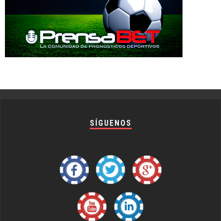
SÍGUENOS