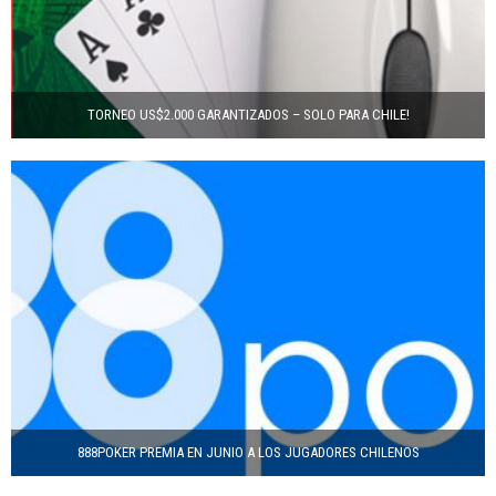
TORNEO US$2.000 GARANTIZADOS – SOLO PARA CHILE!
888POKER PREMIA EN JUNIO A LOS JUGADORES CHILENOS