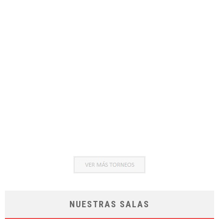
NUESTRAS SALAS