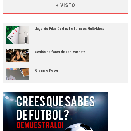
+ VISTO
Jugando Pilas Cortas En Torneos Multi-Mesa
Sesión de fotos de Leo Margets
Glosario Poker