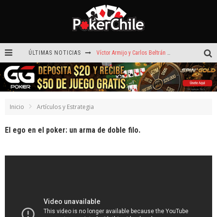
ÚLTIMAS NOTICIAS
Víctor Armijo y Carlos Beltrán celebraron en los torneos Turbo de Dreams
Hoy camiseta Firmada por Arturo Vidal gratis en GGPoker
La generación dorada de 2011: el año en que Chile conquistó el póker internacional
Inicio
Artículos y Estrategia
¡Sábado de ases! Punta Arenas y Valdivia repartieron más de $3,8 millones
El ego en el poker: un arma de doble filo.
ROAD TO CLSOP Puerto Plata, satélite a Main Event.
Carlos Faúndez aceleró hasta la victoria en el Turbo de Dreams Temuco