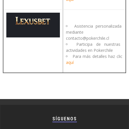
Asistencia personalizada
mediante
contacto@pokerchile.cl
Participa de nuestras
actividades en Pokerchile
Para más detalles haz clic
aquí
SÍGUENOS