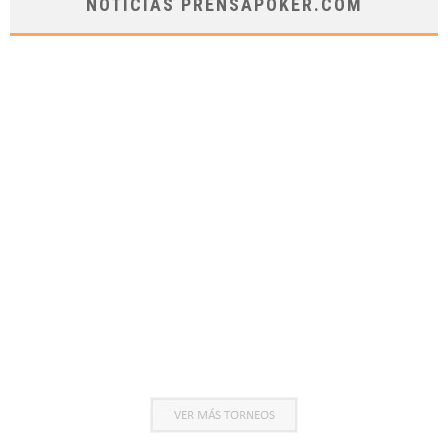
NOTICIAS PRENSAPOKER.COM