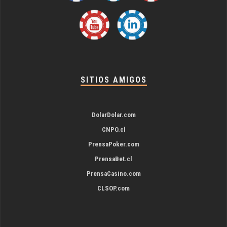
SITIOS AMIGOS
DolarDolar.com
CNPO.cl
PrensaPoker.com
PrensaBet.cl
PrensaCasino.com
CLSOP.com