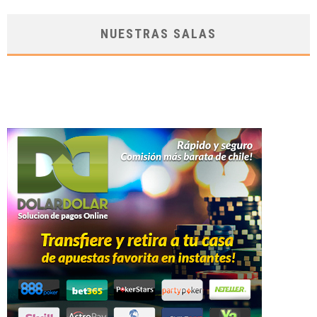
NUESTRAS SALAS