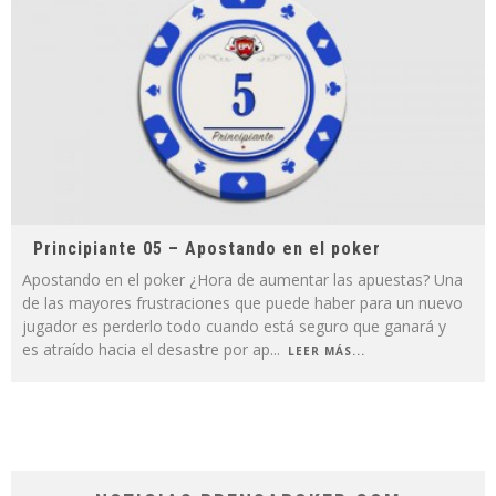
Principiante 05 – Apostando en el poker
Apostando en el poker ¿Hora de aumentar las apuestas? Una
de las mayores frustraciones que puede haber para un nuevo
jugador es perderlo todo cuando está seguro que ganará y
es atraído hacia el desastre por ap
...
LEER MÁS...