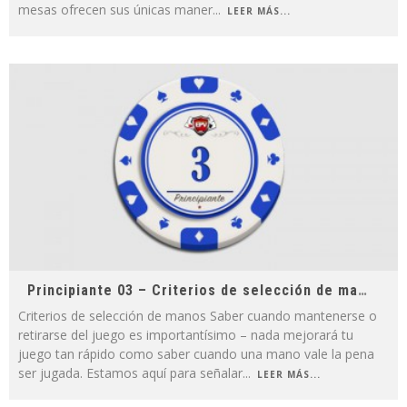
mesas ofrecen sus únicas maner
...
LEER MÁS...
Principiante 03 – Criterios de selección de manos
Criterios de selección de manos Saber cuando mantenerse o
retirarse del juego es importantísimo – nada mejorará tu
juego tan rápido como saber cuando una mano vale la pena
ser jugada. Estamos aquí para señalar
...
LEER MÁS...