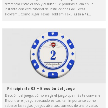
diferencia entre el flop y el flush? Te pondrás al día en un
instante con este tutorial de instrucciones de Texas
Hold’em... Cómo Jugar Texas Hold'em Tex
...
LEER MÁS...
Principiante 02 – Elección del juego
Elección del juego: cómo elegir el juego que más te conviene
Encontrar el juego adecuado es casi tan importante como
saberse las reglas. Juegos abiertos, torneos de una o varias