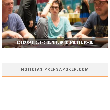
LOS ERRORES QUE NO DEJAN SUBIR DE NIVEL EN EL PÓKER
NOTICIAS PRENSAPOKER.COM