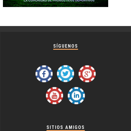
SÍGUENOS
SITIOS AMIGOS