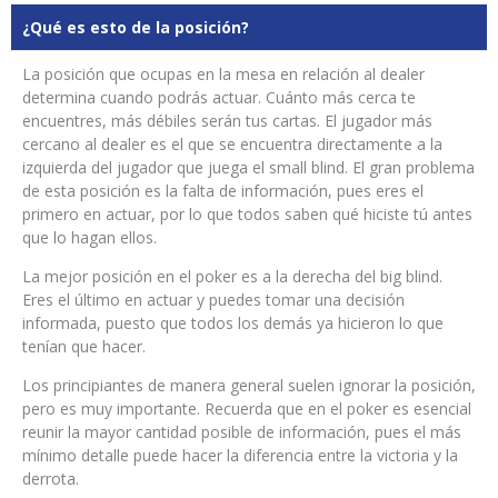
¿Qué es esto de la posición?
La posición que ocupas en la mesa en relación al dealer
determina cuando podrás actuar. Cuánto más cerca te
encuentres, más débiles serán tus cartas. El jugador más
cercano al dealer es el que se encuentra directamente a la
izquierda del jugador que juega el small blind. El gran problema
de esta posición es la falta de información, pues eres el
primero en actuar, por lo que todos saben qué hiciste tú antes
que lo hagan ellos.
La mejor posición en el poker es a la derecha del big blind.
Eres el último en actuar y puedes tomar una decisión
informada, puesto que todos los demás ya hicieron lo que
tenían que hacer.
Los principiantes de manera general suelen ignorar la posición,
pero es muy importante. Recuerda que en el poker es esencial
reunir la mayor cantidad posible de información, pues el más
mínimo detalle puede hacer la diferencia entre la victoria y la
derrota.