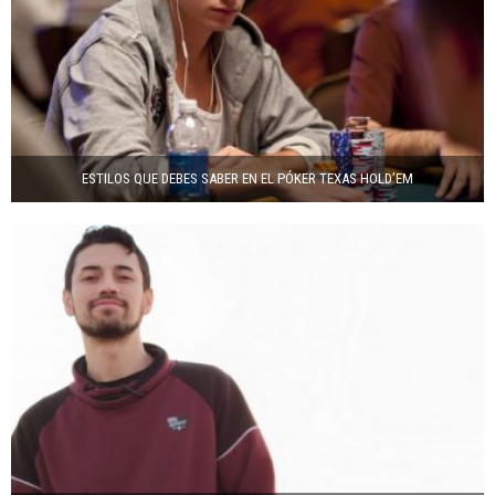
ESTILOS QUE DEBES SABER EN EL PÓKER TEXAS HOLD’EM