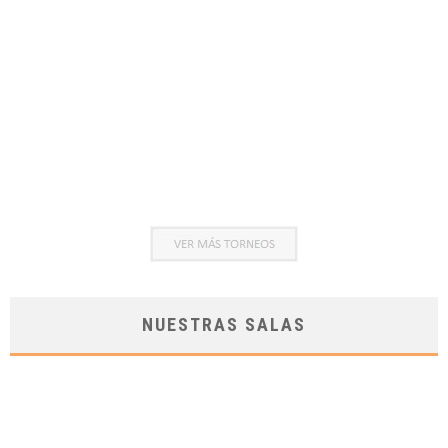
NUESTRAS SALAS