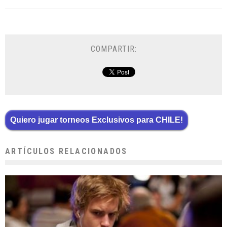
COMPARTIR:
Quiero jugar torneos Exclusivos para CHILE!
ARTÍCULOS RELACIONADOS