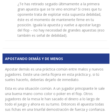
¿Te has retirado seguido últimamente a la primera
gran apuesta que se te vino encima? Si crees que tu
oponente trata de explotar esta supuesta debilidad,
éste es el momento de mantenerte firme en tu
posición. Iguala la apuesta y vuelve a apostar luego
del flop – no hay necesidad de grandes apuestas (eso
también es señal de debilidad).
APOSTANDO DEMÁS Y DE MENOS
Apostar demás es una práctica común entre malos y nuevos
jugadores. Existe una cierta flojera en esta práctica y, si tú
sueles hacerlo, deberías dejarlo de inmediato.
Esta es una situación común. A un jugador principiante le sale
una buena mano como color o poker en el flop. Otros
jugadores de la mesa le han sacado el dinero a lo largo de
todo el juego y ahora es su turno. Entonces él apuesta todas
sus fichas en una triunfal demostración de fuerza y confianza.