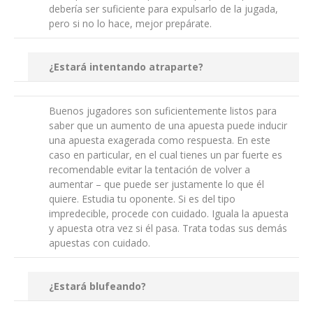
debería ser suficiente para expulsarlo de la jugada,
pero si no lo hace, mejor prepárate.
¿Estará intentando atraparte?
Buenos jugadores son suficientemente listos para
saber que un aumento de una apuesta puede inducir
una apuesta exagerada como respuesta. En este
caso en particular, en el cual tienes un par fuerte es
recomendable evitar la tentación de volver a
aumentar – que puede ser justamente lo que él
quiere. Estudia tu oponente. Si es del tipo
impredecible, procede con cuidado. Iguala la apuesta
y apuesta otra vez si él pasa. Trata todas sus demás
apuestas con cuidado.
¿Estará blufeando?