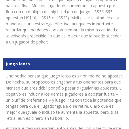
hasta el final. Muchos jugadores aumentan su apuesta pre-
flop con un múltiplo del big blind (en un juego US$3/US$5,
apuestan US$10, US$15 o US$20). Multiplicar el blind de esta
manera es una estrategia efectiva, aunque es importante
recordar que no debes apostar siempre la misma cantidad o
te volverás predecible (lo que es lo peor que le puede suceder
a un jugador de poker).
Juego lento
Uno podría pensar que juego lento es sinónimo de no apostar.
De hecho, su propósito es engañar a tus oponentes para que
piensen que eres débil por sólo pasar o igualar las apuestas. El
objetivo es inducir a los demás jugadores a apostar fuerte –
un bluff de preferencia – y luego ir tú con toda la potencia que
tengas para que el jugador iguale o se retire. Claro que es
mejor que iguale o incluso te aumente la apuesta, pero si se
retira, aún es dinero en tu bolsillo.
Algunos jugadores juegan lento antes del flop y luego de éste