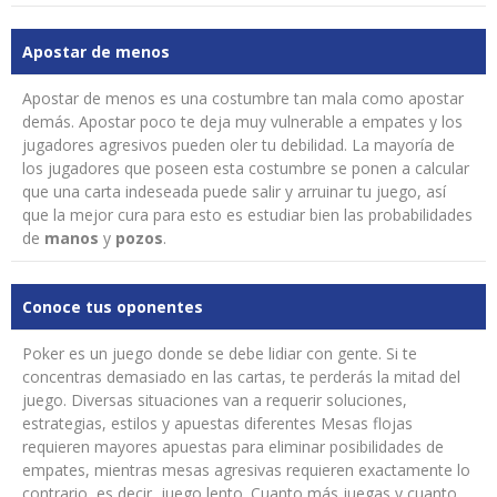
Apostar de menos
Apostar de menos es una costumbre tan mala como apostar
demás. Apostar poco te deja muy vulnerable a empates y los
jugadores agresivos pueden oler tu debilidad. La mayoría de
los jugadores que poseen esta costumbre se ponen a calcular
que una carta indeseada puede salir y arruinar tu juego, así
que la mejor cura para esto es estudiar bien las probabilidades
de
manos
y
pozos
.
Conoce tus oponentes
Poker es un juego donde se debe lidiar con gente. Si te
concentras demasiado en las cartas, te perderás la mitad del
juego. Diversas situaciones van a requerir soluciones,
estrategias, estilos y apuestas diferentes Mesas flojas
requieren mayores apuestas para eliminar posibilidades de
empates, mientras mesas agresivas requieren exactamente lo
contrario, es decir, juego lento. Cuanto más juegas y cuanto