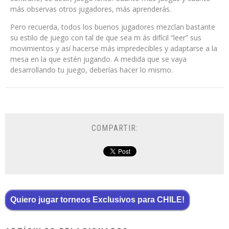
más observas otros jugadores, más aprenderás.
Pero recuerda, todos los buenos jugadores mezclan bastante
su estilo de juego con tal de que sea m ás difícil “leer” sus
movimientos y así hacerse más impredecibles y adaptarse a la
mesa en la que estén jugando. A medida que se vaya
desarrollando tu juego, deberías hacer lo mismo.
COMPARTIR:
Quiero jugar torneos Exclusivos para CHILE!