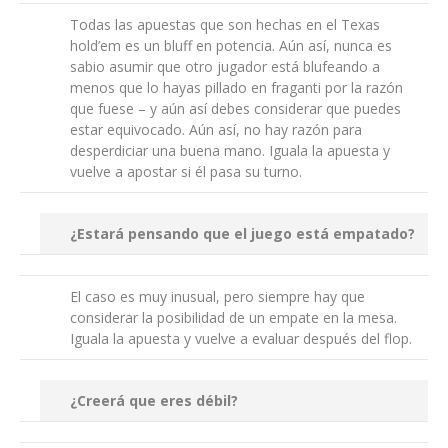
Todas las apuestas que son hechas en el Texas
hold’em es un bluff en potencia. Aún así, nunca es
sabio asumir que otro jugador está blufeando a
menos que lo hayas pillado en fraganti por la razón
que fuese – y aún así debes considerar que puedes
estar equivocado. Aún así, no hay razón para
desperdiciar una buena mano. Iguala la apuesta y
vuelve a apostar si él pasa su turno.
¿Estará pensando que el juego está empatado?
El caso es muy inusual, pero siempre hay que
considerar la posibilidad de un empate en la mesa.
Iguala la apuesta y vuelve a evaluar después del flop.
¿Creerá que eres débil?