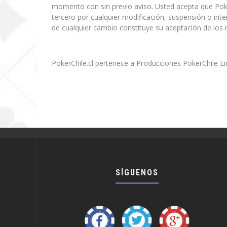
momento con sin previo aviso. Usted acepta que Poke
tercero por cualquier modificación, suspensión o inte
de cualquier cambio constituye su aceptación de los
PokerChile.cl pertenece a Producciones PokerChile L
SÍGUENOS