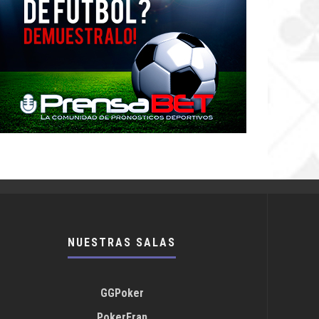
NUESTRAS SALAS
GGPoker
PokerFran