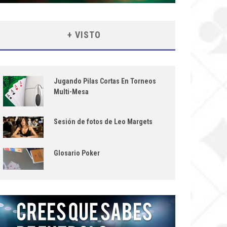
+ VISTO
Jugando Pilas Cortas En Torneos
Multi-Mesa
Sesión de fotos de Leo Margets
Glosario Poker