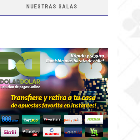
NUESTRAS SALAS