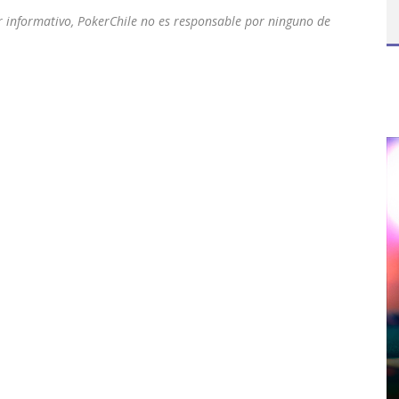
r informativo, PokerChile no es responsable por ninguno de