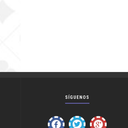
SÍGUENOS