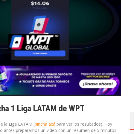
cha 1 Liga LATAM de WPT
de la Liga LATAM (
pincha acá
para ver los resultados). Hoy
pero antes preparamos un video con un resumen de 5 minutos