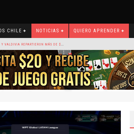
OS CHILE
NOTICIAS
QUIERO APRENDER
¡
SÁBADO DE ASES! PUNTA ARENAS Y VALDIVIA REPARTIERON MÁS DE $3,8 MILLONES
TÉLITE A MAIN EVENT.
C
ARLOS FAÚNDEZ ACELERÓ HASTA LA VICTORIA EN EL TURBO DE DREAMS TEMUCO
R
EEF POKER: LA PRÓXIMA PLATAFORMA DE PÓKER QUE PUEDE LLEVAR TU VOZ
URO VIDAL GRATIS EN GGPOKER
L
A GENERACIÓN DORADA DE 2011: EL AÑO EN QUE CHILE CONQUISTÓ EL PÓKER INTERNACIONAL