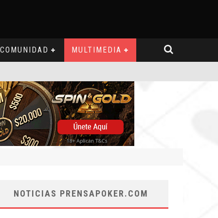
COMUNIDAD
MULTIMEDIA
NOTICIAS PRENSAPOKER.COM