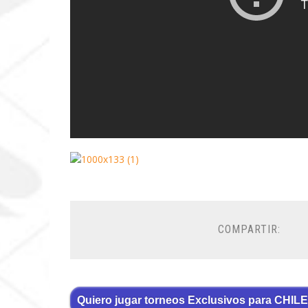
COMPARTIR:
Quiero jugar torneos Exclusivos para CHILE