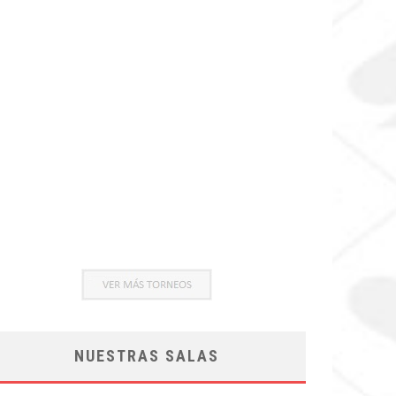
NUESTRAS SALAS