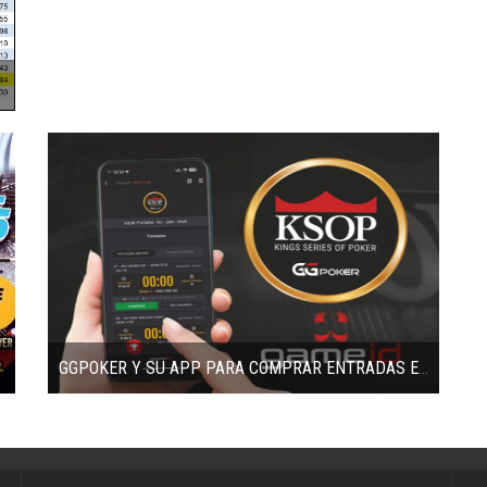
GGPOKER Y SU APP PARA COMPRAR ENTRADAS EN KSOP