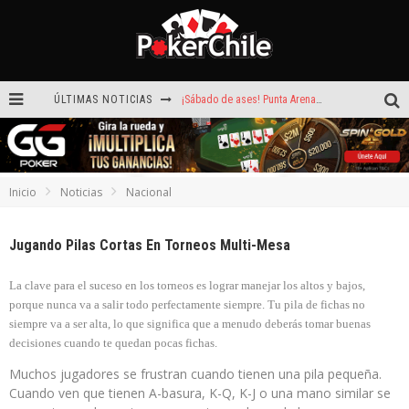
ÚLTIMAS NOTICIAS
¡Sábado de ases! Punta Arenas y Valdivia repartieron más de $3,8 millones
ROAD TO CLSOP Puerto Plata, satélite a Main Event.
Carlos Faúndez aceleró hasta la victoria en el Turbo de Dreams Temuco
Inicio
Noticias
Nacional
Reef Poker: la próxima plataforma de póker que puede llevar tu voz
Jugando Pilas Cortas En Torneos Multi-Mesa
Hoy camiseta Firmada por Arturo Vidal gratis en GGPoker
La generación dorada de 2011: el año en que Chile conquistó el póker internacional
La clave para el suceso en los torneos es lograr manejar los altos y bajos,
porque nunca va a salir todo perfectamente siempre. Tu pila de fichas no
siempre va a ser alta, lo que significa que a menudo deberás tomar buenas
decisiones cuando te quedan pocas fichas.
Muchos jugadores se frustran cuando tienen una pila pequeña.
Cuando ven que tienen A-basura, K-Q, K-J o una mano similar se