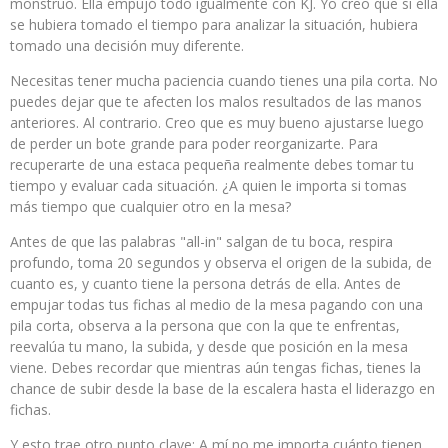
monstruo. Ella empujó todo igualmente con KJ. Yo creo que si ella
se hubiera tomado el tiempo para analizar la situación, hubiera
tomado una decisión muy diferente.
Necesitas tener mucha paciencia cuando tienes una pila corta. No
puedes dejar que te afecten los malos resultados de las manos
anteriores. Al contrario. Creo que es muy bueno ajustarse luego
de perder un bote grande para poder reorganizarte. Para
recuperarte de una estaca pequeña realmente debes tomar tu
tiempo y evaluar cada situación. ¿A quien le importa si tomas
más tiempo que cualquier otro en la mesa?
Antes de que las palabras "all-in" salgan de tu boca, respira
profundo, toma 20 segundos y observa el origen de la subida, de
cuanto es, y cuanto tiene la persona detrás de ella. Antes de
empujar todas tus fichas al medio de la mesa pagando con una
pila corta, observa a la persona que con la que te enfrentas,
reevalúa tu mano, la subida, y desde que posición en la mesa
viene. Debes recordar que mientras aún tengas fichas, tienes la
chance de subir desde la base de la escalera hasta el liderazgo en
fichas.
Y esto trae otro punto clave: A mí no me importa cuánto tienen