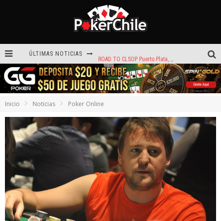
ÚLTIMAS NOTICIAS
ROAD TO CLSOP Puerto Plata, satélite a Main Event.
Carlos Faúndez aceleró hasta la victoria en el Turbo de Dreams Temuco
Reef Poker: la próxima plataforma de póker que puede llevar tu voz
Inicio
Noticias
Poker Online
Hoy camiseta Firmada por Arturo Vidal gratis en GGPoker
La generación dorada de 2011: el año en que Chile conquistó el póker internacional
¡Sábado de ases! Punta Arenas y Valdivia repartieron más de $3,8 millones