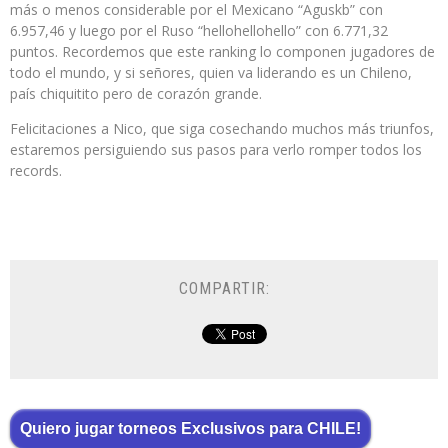
más o menos considerable por el Mexicano “Aguskb” con
6.957,46 y luego por el Ruso “hellohellohello” con 6.771,32
puntos. Recordemos que este ranking lo componen jugadores de
todo el mundo, y si señores, quien va liderando es un Chileno,
país chiquitito pero de corazón grande.
Felicitaciones a Nico, que siga cosechando muchos más triunfos,
estaremos persiguiendo sus pasos para verlo romper todos los
records.
COMPARTIR:
Quiero jugar torneos Exclusivos para CHILE!