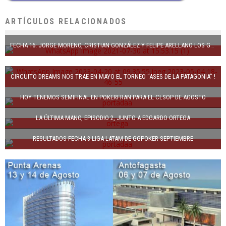
ARTÍCULOS RELACIONADOS
FECHA 16: JORGE MORENO, CRISTIAN GONZÁLEZ Y FELIPE ARELLANO LOS GANADORES DE ESTE LUNES
CIRCUITO DREAMS NOS TRAE EN MAYO EL TORNEO “ASES DE LA PATAGONIA” !
HOY TENEMOS SEMIFINAL EN POKERFRAN PARA EL CLSOP DE AGOSTO
LA ÚLTIMA MANO, EPISODIO 2, JUNTO A EDGARDO ORTEGA
RESULTADOS FECHA 3 LIGA LATAM DE GGPOKER SEPTIEMBRE