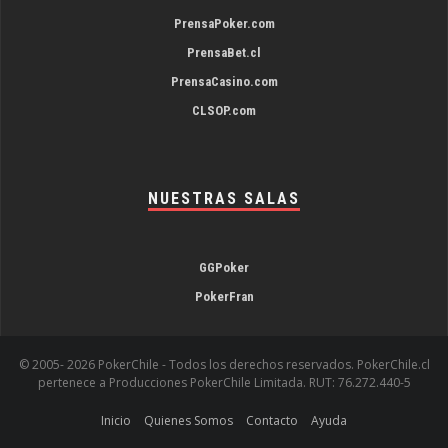
PrensaPoker.com
PrensaBet.cl
PrensaCasino.com
CLSOP.com
NUESTRAS SALAS
GGPoker
PokerFran
© 2005-
2026 PokerChile - Todos los derechos reservados. PokerChile.cl
pertenece a Producciones PokerChile Limitada. RUT: 76.272.440-5
Inicio
Quienes Somos
Contacto
Ayuda