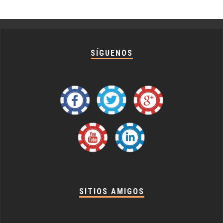
SÍGUENOS
SITIOS AMIGOS