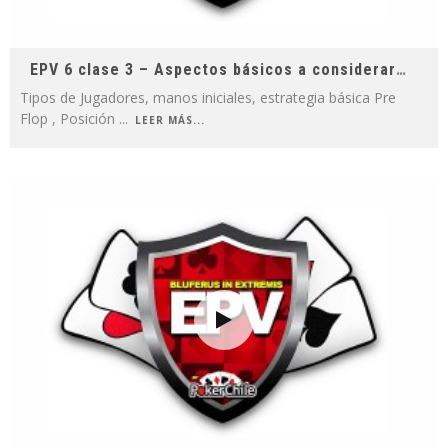
EPV 6 clase 3 – Aspectos básicos a considerar para mejorar
Tipos de Jugadores, manos iniciales, estrategia básica Pre
Flop , Posición
...
LEER MÁS...