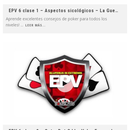
EPV 6 clase 1 – Aspectos sicológicos – La Guerra de información, manejo de Tilt
Aprende excelentes consejos de poker para todos los
niveles!
...
LEER MÁS...