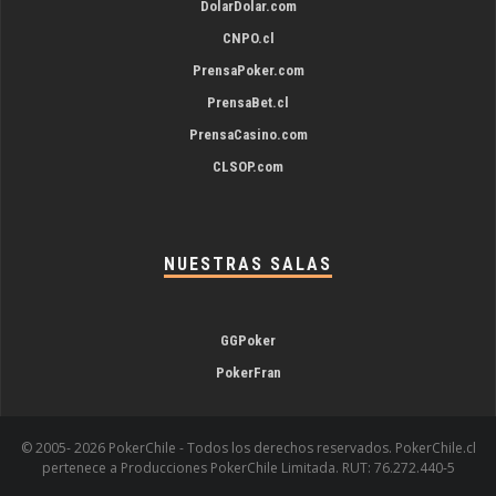
DolarDolar.com
CNPO.cl
PrensaPoker.com
PrensaBet.cl
PrensaCasino.com
CLSOP.com
NUESTRAS SALAS
GGPoker
PokerFran
© 2005-
2026 PokerChile - Todos los derechos reservados. PokerChile.cl
pertenece a Producciones PokerChile Limitada. RUT: 76.272.440-5