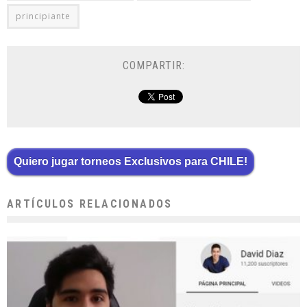
principiante
COMPARTIR:
Quiero jugar torneos Exclusivos para CHILE!
ARTÍCULOS RELACIONADOS