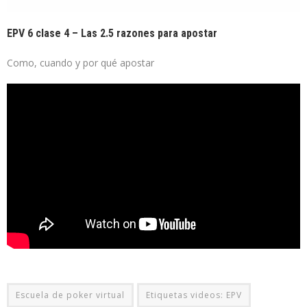
EPV 6 clase 4 – Las 2.5 razones para apostar
Como, cuando y por qué apostar
Escuela de poker virtual
Etiquetas videos: EPV