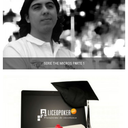
SERIE THE MICROS PARTE 1