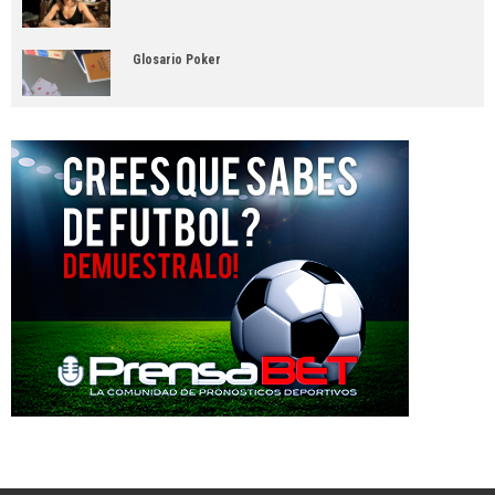
Glosario Poker