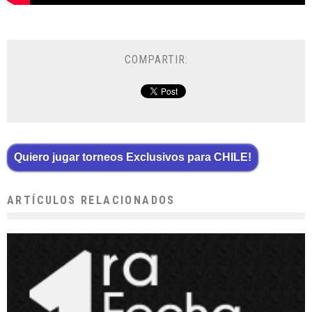
COMPARTIR:
Quiero jugar torneos Exclusivos para CHILE!
ARTÍCULOS RELACIONADOS