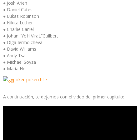
● Josh Arieh
● Daniel Cates
● Lukas Robinson
● Nikita Luther
● Charlie Carrel
● Johan “YoH ViraL”Guilbert
● Olga Iermolcheva
● David Williams
● Andy Tsai
● Michael Soyza
● Maria Ho
A continuación, te dejamos con el video del primer capítulo: