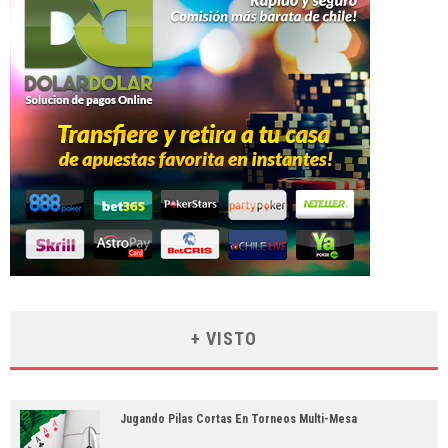
+ VISTO
Jugando Pilas Cortas En Torneos Multi-Mesa