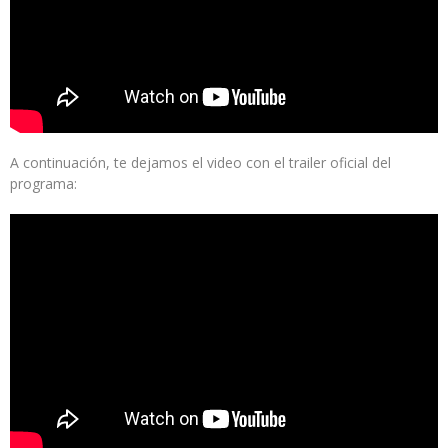
A continuación, te dejamos el video con el trailer oficial del
programa: