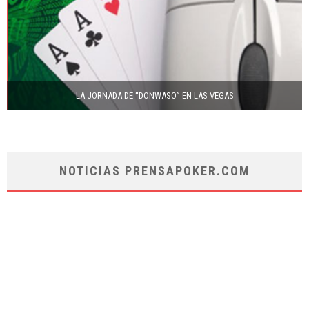
LA JORNADA DE “DONWASO” EN LAS VEGAS
NOTICIAS PRENSAPOKER.COM