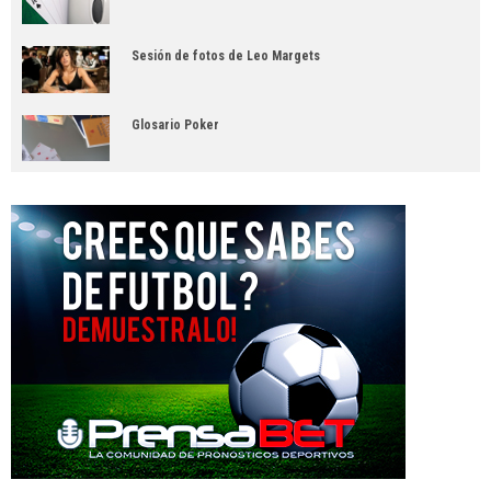
Sesión de fotos de Leo Margets
Glosario Poker