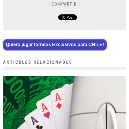
COMPARTIR:
Quiero jugar torneos Exclusivos para CHILE!
ARTÍCULOS RELACIONADOS