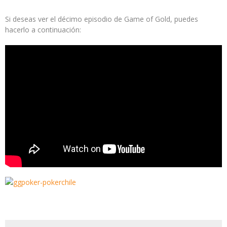
Si deseas ver el décimo episodio de Game of Gold, puedes
hacerlo a continuación: