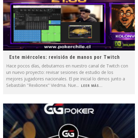
Este miércoles: revisión de manos por Twitch
Hace pocos días, debutamos en nuestro canal de Twitch con
un nuevo proyecto: revisar sesiones de estudio de los
mejores jugadores nacionales. El pie inicial lo dimos junto a
Sebastián "Rexlionex" Viedma. Nue
...
LEER MÁS...