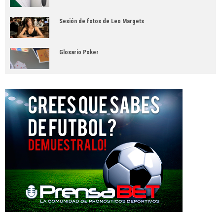
Sesión de fotos de Leo Margets
Glosario Poker