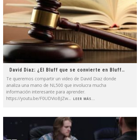
David Diaz: ¿El Bluff que se convierte en BluffCatch?
Te queremos compartir un video de David Diaz donde
analiza una mano de NL500 que involucra mucha
información interesante para aprender.
https://youtu.be/F0UDVioBJZw
...
LEER MÁS...