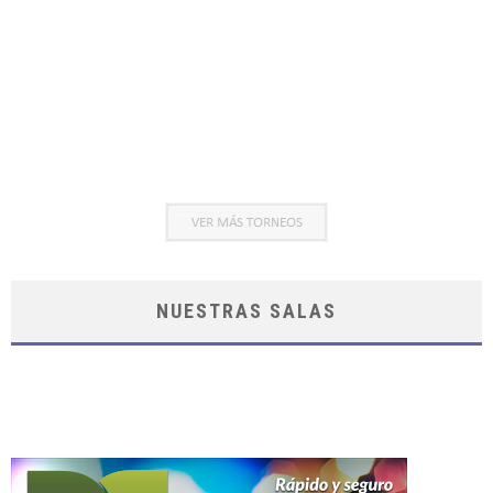
NUESTRAS SALAS