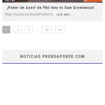
¡Poker de Ases! de Phil Ivey vs Sam Greenwood
https://youtu.be/BQw6P2Sbd10
...
LEER MÁS...
1
2
3
…
43
NOTICIAS PRENSAPOKER.COM