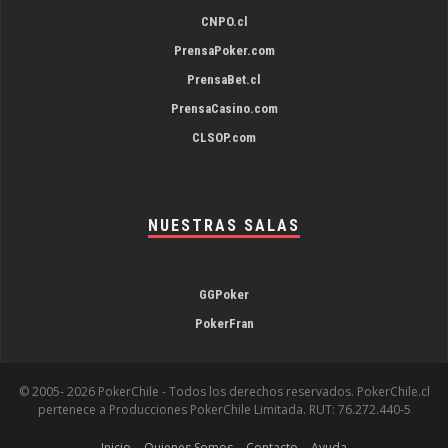
CNPO.cl
PrensaPoker.com
PrensaBet.cl
PrensaCasino.com
CLSOP.com
NUESTRAS SALAS
GGPoker
PokerFran
© 2005-
2026 PokerChile - Todos los derechos reservados. PokerChile.cl
pertenece a Producciones PokerChile Limitada. RUT: 76.272.440-5
Inicio
Quienes Somos
Contacto
Ayuda