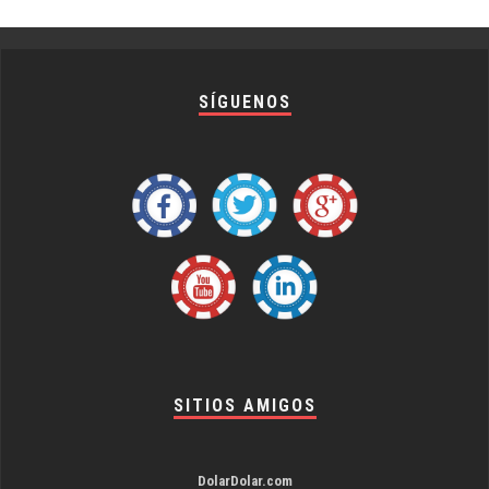
SÍGUENOS
SITIOS AMIGOS
DolarDolar.com