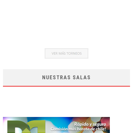
NUESTRAS SALAS