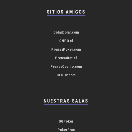
SITIOS AMIGOS
DolarDolar.com
CNPO.cl
PrensaPoker.com
PrensaBet.cl
PrensaCasino.com
CLSOP.com
NUESTRAS SALAS
GGPoker
PokerFran