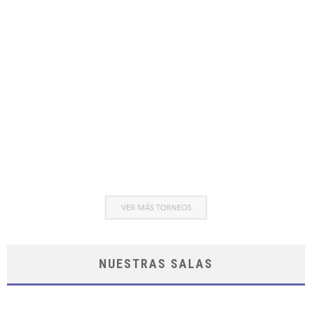
NUESTRAS SALAS