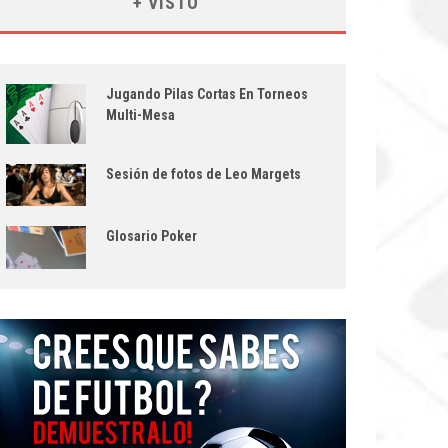
+ VISTO
Jugando Pilas Cortas En Torneos
Multi-Mesa
Sesión de fotos de Leo Margets
Glosario Poker