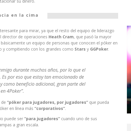
tacionar su dinero.
ncia en la cima
nteresante para mirar, ya que el resto del equipo de liderazgo
el director de operaciones
Heath Cram
, que pasó la mayor
s básicamente un equipo de personas que conocen el póker en
ro y compitiendo con los grandes como
Stars
y
GGPoker
.
nmigo durante muchos años, por lo que el
. Es por eso que estoy tan emocionado de
 como beneficio adicional, gran parte del
 en 4Poker”.
a de
“póker para jugadores, por jugadores”
que pueda
 póker en línea más
“corporativos”
.
tio puede ser
“para jugadores”
cuando uno de sus
ampas a gran escala.