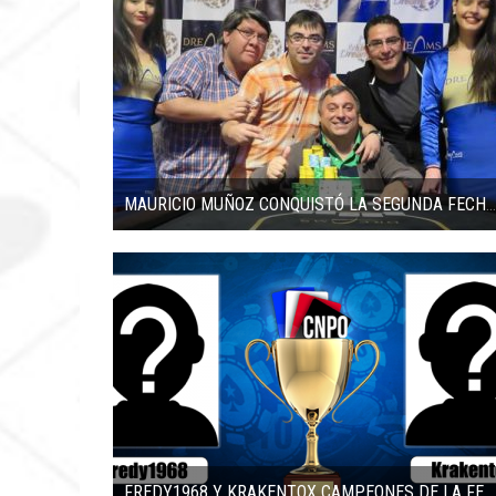
MAURICIO MUÑOZ CONQUISTÓ LA SEGUNDA FECHA DEL DREAMS POKER TOUR 2016
FREDY1968 Y KRAKENTOX CAMPEONES DE LA FECHA 3 DEL CNPO