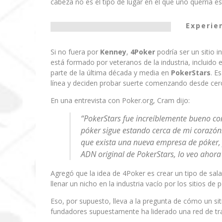
cabeza no es el tipo de lugar en el que uno querría es
Experie
Si no fuera por
Kenney
,
4Poker
podría ser un sitio i
está formado por veteranos de la industria, incluido 
parte de la última década y media en
PokerStars
. E
línea y deciden probar suerte comenzando desde ce
En una entrevista con Poker.org, Cram dijo:
“PokerStars fue increíblemente bueno co
póker sigue estando cerca de mi corazón
que exista una nueva empresa de póker, y
ADN original de PokerStars, lo veo ahora
Agregó que la idea de 4Poker es crear un tipo de sal
llenar un nicho en la industria vacío por los sitios de
Eso, por supuesto, lleva a la pregunta de cómo un si
fundadores supuestamente ha liderado una red de tr