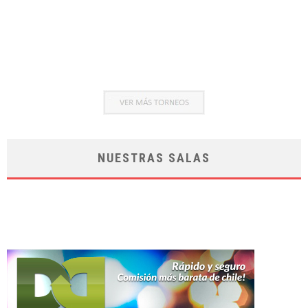
NUESTRAS SALAS