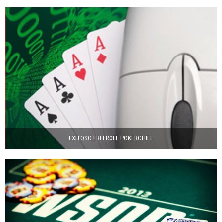
EXITOSO FREEROLL POKERCHILE