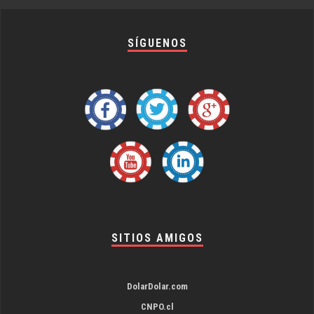
SÍGUENOS
SITIOS AMIGOS
DolarDolar.com
CNPO.cl