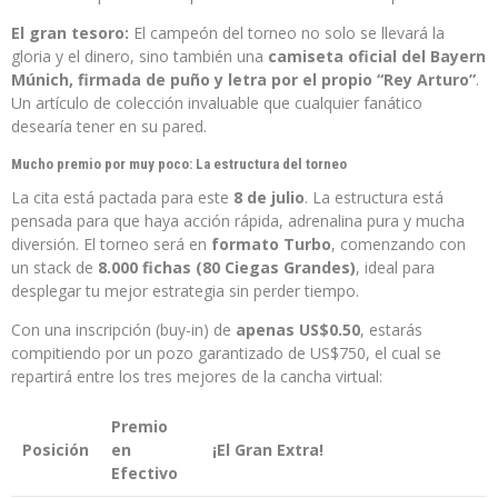
El gran tesoro:
El campeón del torneo no solo se llevará la
gloria y el dinero, sino también una
camiseta oficial del Bayern
Múnich, firmada de puño y letra por el propio “Rey Arturo”
.
Un artículo de colección invaluable que cualquier fanático
desearía tener en su pared.
Mucho premio por muy poco: La estructura del torneo
La cita está pactada para este
8 de julio
. La estructura está
pensada para que haya acción rápida, adrenalina pura y mucha
diversión. El torneo será en
formato Turbo
, comenzando con
un stack de
8.000 fichas (80 Ciegas Grandes)
, ideal para
desplegar tu mejor estrategia sin perder tiempo.
Con una inscripción (buy-in) de
apenas US$0.50
, estarás
compitiendo por un pozo garantizado de US$750, el cual se
repartirá entre los tres mejores de la cancha virtual:
Premio
Posición
en
¡El Gran Extra!
Efectivo