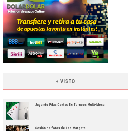
+ VISTO
Jugando Pilas Cortas En Torneos Multi-Mesa
Sesión de fotos de Leo Margets