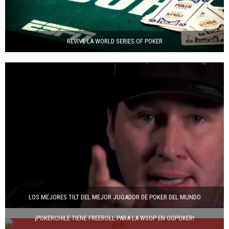
REVIVE LA WORLD SERIES OF POKER
LOS MEJORES TILT DEL MEJOR JUGADOR DE POKER DEL MUNDO
¡POKERCHILE TIENE FREEROLL PARA LA WSOP EN GGPOKER!