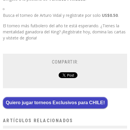
Busca el torneo de Arturo Vidal y regístrate por solo
US$0.50
.
El torneo más futbolero del año te está esperando. ¿Tienes la
mentalidad ganadora del King? ¡Regístrate hoy, domina las cartas
y vístete de gloria!
COMPARTIR:
Quiero jugar torneos Exclusivos para CHILE!
ARTÍCULOS RELACIONADOS