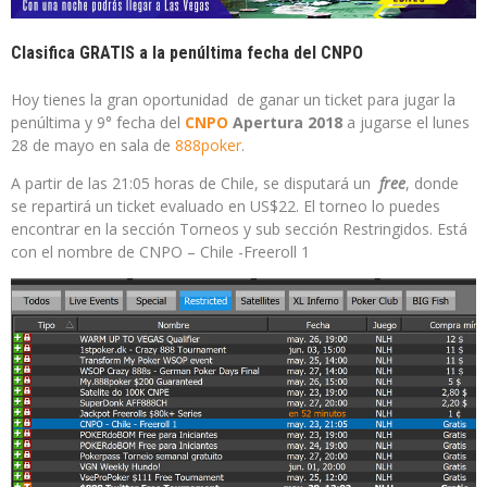
Clasifica GRATIS a la penúltima fecha del CNPO
Hoy tienes la gran oportunidad de ganar un ticket para jugar la
penúltima y 9° fecha del
CNPO
Apertura 2018
a jugarse el lunes
28 de mayo en sala de
888poker
.
A partir de las 21:05 horas de Chile, se disputará un
free
, donde
se repartirá un ticket evaluado en US$22. El torneo lo puedes
encontrar en la sección Torneos y sub sección Restringidos. Está
con el nombre de CNPO – Chile -Freeroll 1