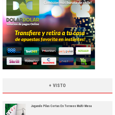
+ VISTO
Jugando Pilas Cortas En Torneos Multi-Mesa