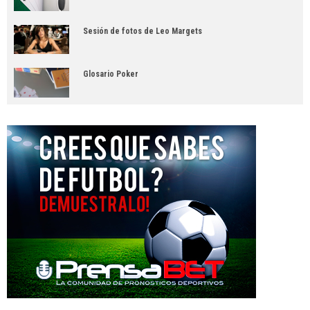
Sesión de fotos de Leo Margets
Glosario Poker