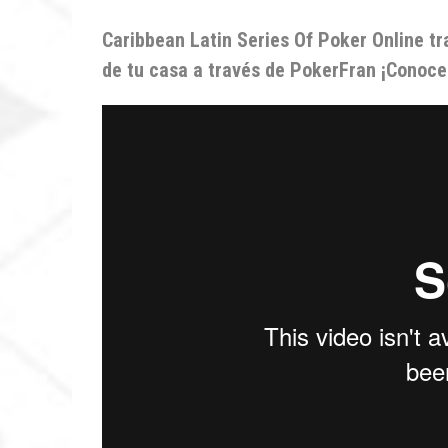
Caribbean Latin Series Of Poker Online tr
de tu casa a través de PokerFran ¡Conoce