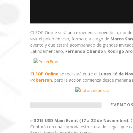
CLSOP Online será una experiencia novedosa, donde e
vivir el poker en vivo, formato a cargo de
Marco Sar
evento y que estará acompañado de grandes invitados
Latinoamericano,
Fernando Obando
y
Rodrigo Aro
CLSOP Online
se realizará entre el
Lunes 16 de No
PokerFran
, pero la acción comienza desde mañana
EVENTOS
✅
$215 USD Main Event (17 a 22 de Noviembre):
C
Contará con una cómoda estructura de ciegas que c
fichas, tendrás opción de rebuy.