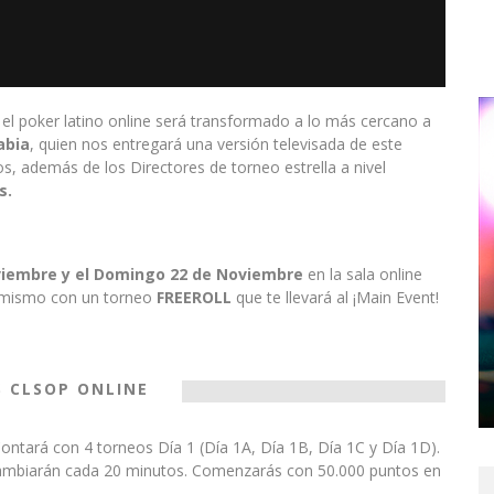
l poker latino online será transformado a lo más cercano a
abia
, quien nos entregará una versión televisada de este
, además de los Directores de torneo estrella a nivel
s.
viembre y el Domingo 22 de Noviembre
en la sala online
 mismo con un torneo
FREEROLL
que te llevará al ¡Main Event!
 CLSOP ONLINE
ontará con 4 torneos Día 1 (Día 1A, Día 1B, Día 1C y Día 1D).
ambiarán cada 20 minutos. Comenzarás con 50.000 puntos en