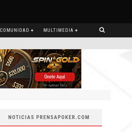
COMUNIDAD
MULTIMEDIA
NOTICIAS PRENSAPOKER.COM