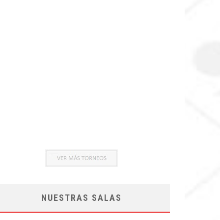
NUESTRAS SALAS