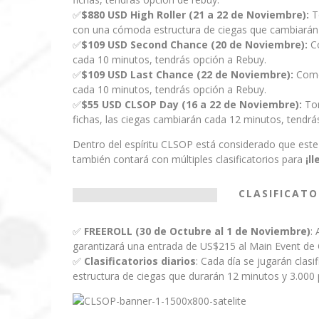
✅
$880 USD High Roller (21 a 22 de Noviembre):
T
con una cómoda estructura de ciegas que cambiarán
✅
$109 USD Second Chance (20 de Noviembre):
Co
cada 10 minutos, tendrás opción a Rebuy.
✅
$109 USD Last Chance (22 de Noviembre):
Comen
cada 10 minutos, tendrás opción a Rebuy.
✅
$55 USD CLSOP Day (16 a 22 de Noviembre):
Tor
fichas, las ciegas cambiarán cada 12 minutos, tendrá
Dentro del espíritu CLSOP está considerado que este
también contará con múltiples clasificatorios para
¡l
CLASIFICATO
✅
FREEROLL (30 de Octubre al 1 de Noviembre)
:
garantizará una entrada de US$215 al Main Event de
✅
Clasificatorios diarios
: Cada día se jugarán clas
estructura de ciegas que durarán 12 minutos y 3.000 p