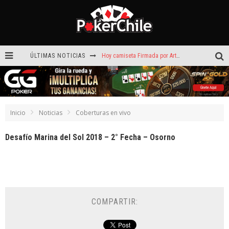
Hoy camiseta Firmada por Arturo Vidal gratis en GGPoker
ÚLTIMAS NOTICIAS
La generación dorada de 2011: el año en que Chile conquistó el póker internacional
¡Sábado de ases! Punta Arenas y Valdivia repartieron más de $3,8 millones
ROAD TO CLSOP Puerto Plata, satélite a Main Event.
Inicio
Noticias
Coberturas en vivo
Carlos Faúndez aceleró hasta la victoria en el Turbo de Dreams Temuco
Desafío Marina del Sol 2018 – 2° Fecha – Osorno
Víctor Armijo y Carlos Beltrán celebraron en los torneos Turbo de Dreams
COMPARTIR: