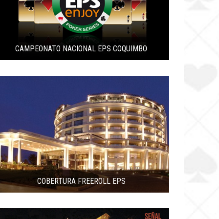
CAMPEONATO NACIONAL EPS COQUIMBO
COBERTURA FREEROLL EPS