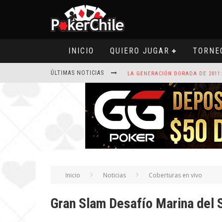
INICIO
QUIERO JUGAR
TORNE
ÚLTIMAS NOTICIAS
ROAD TO CLSOP PUERTO PLATA, SA
Inicio
Noticias
Coberturas en vivo
HOY CAMISETA FIRMADA POR ART
Gran Slam Desafío Marina del 