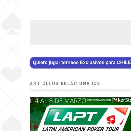
Quiero jugar torneos Exclusivos para CHILE
ARTÍCULOS RELACIONADOS