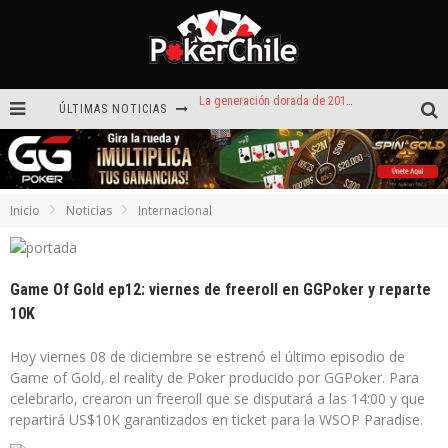
ÚLTIMAS NOTICIAS
¡Sábado de ases! Punta Arenas y Valdivia repartieron más de $3,8 millones
ROAD TO CLSOP Puerto Plata, satélite a Main Event.
Carlos Faúndez aceleró hasta la victoria en el Turbo de Dreams Temuco
Inicio
Noticias
Internacional
Reef Poker: la próxima plataforma de póker que puede llevar tu voz
Hoy camiseta Firmada por Arturo Vidal gratis en GGPoker
Game Of Gold ep12: viernes de freeroll en GGPoker y reparte
La generación dorada de 2011: el año en que Chile conquistó el póker internacional
10K
Hoy viernes 08 de diciembre se estrenó el último episodio de
Game of Gold, el reality de Poker producido por GGPoker. Para
celebrarlo, crearon un freeroll que se disputará a las 14:00 y que
repartirá US$10K garantizados en ticket para la WSOP Paradise.