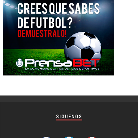
SÍGUENOS