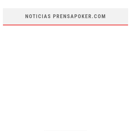
NOTICIAS PRENSAPOKER.COM