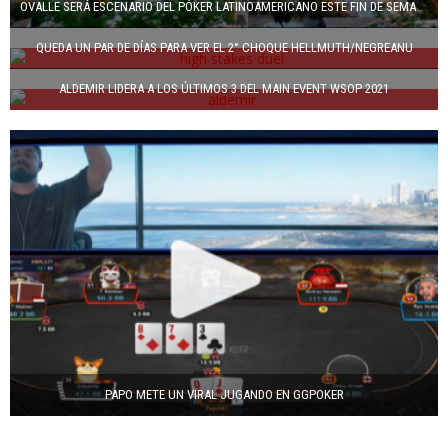
OVALLE SERÁ ESCENARIO DEL PÓKER LATINOAMERICANO ESTE FIN DE SEMANA
QUEDA UN PAR DE DÍAS PARA VER EL 2° CHOQUE HELLMUTH/NEGREANU
ALDEMIR LIDERA A LOS ÚLTIMOS 3 DEL MAIN EVENT WSOP 2021
PAPO METE UN VIRAL JUGANDO EN GGPOKER