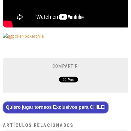
COMPARTIR:
Quiero jugar torneos Exclusivos para CHILE!
ARTÍCULOS RELACIONADOS