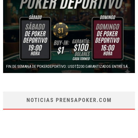
FIN DE SEMANA DE POKERDEPORTIVO: USDT$200 GARANTIZADOS ENTRE SÁBADO Y DOMINGO
NOTICIAS PRENSAPOKER.COM