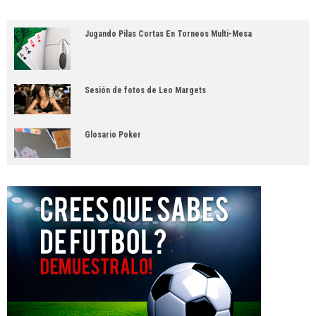
Jugando Pilas Cortas En Torneos Multi-Mesa
Sesión de fotos de Leo Margets
Glosario Poker