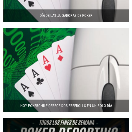
DÍA DE LAS JUGADORAS DE POKER
HOY POKERCHILE OFRECE DOS FREEROLLS EN UN SÓLO DÍA