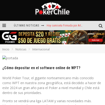
ÚLTIMAS NOTICIAS
Hoy camiseta Firmada por Arturo Vidal gratis en GGPoker
La generación dorada de 2011: el año en que Chile conquistó el póker internacional
¡Sábado de ases! Punta Arenas y Valdivia repartieron más de $3,8 millones
Inicio
Noticias
Internacional
ROAD TO CLSOP Puerto Plata, satélite a Main Event.
Carlos Faúndez aceleró hasta la victoria en el Turbo de Dreams Temuco
¿Cómo depositar en el software online de WPT?
Víctor Armijo y Carlos Beltrán celebraron en los torneos Turbo de Dreams
World Poker Tour, el gigante norteamericano más conocido
como WPT en nuestra zona geográfica, está decidido a hacer de
este 2024 un gran año para el Poker a nivel mundial y Chile está
dentro de sus prioridades.
Pronto se vendrá una liga LATAM y varias novedades más.