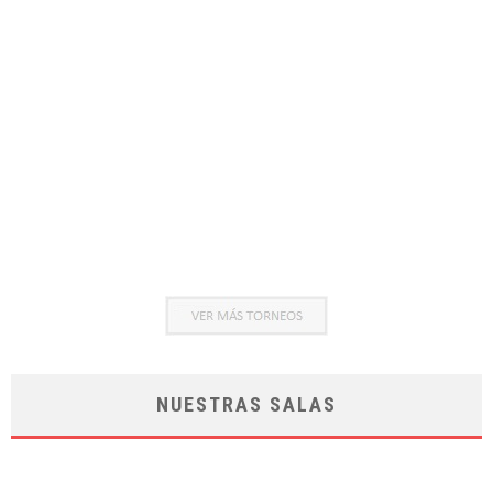
NUESTRAS SALAS