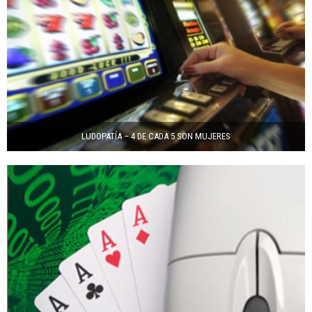
LUDOPATÍA – 4 DE CADA 5 SON MUJERES