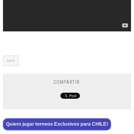
turn
COMPARTIR:
Quiero jugar torneos Exclusivos para CHILE!