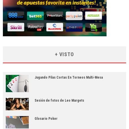
+ VISTO
Jugando Pilas Cortas En Torneos Multi-Mesa
Sesión de fotos de Leo Margets
Glosario Poker