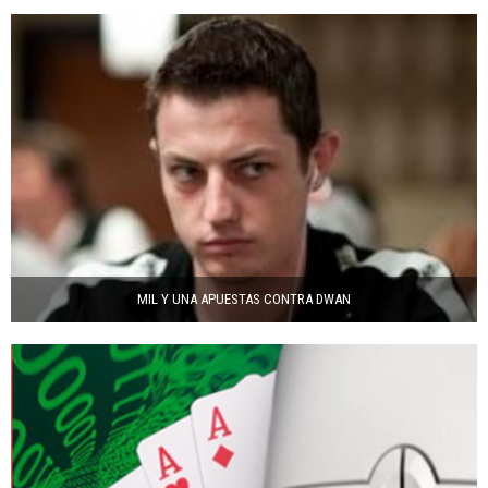
MIL Y UNA APUESTAS CONTRA DWAN