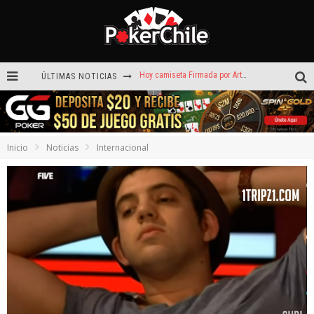
ÚLTIMAS NOTICIAS
La generación dorada de 2011: el año en que Chile conquistó el póker internacional
¡Sábado de ases! Punta Arenas y Valdivia repartieron más de $3,8 millones
ROAD TO CLSOP Puerto Plata, satélite a Main Event.
Inicio
Noticias
Internacional
Carlos Faúndez aceleró hasta la victoria en el Turbo de Dreams Temuco
Reef Poker: la próxima plataforma de póker que puede llevar tu voz
Hoy camiseta Firmada por Arturo Vidal gratis en GGPoker