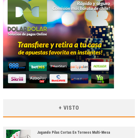
+ VISTO
Jugando Pilas Cortas En Torneos Multi-Mesa