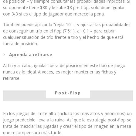
de posición – y siempre consultar las probabilidades implícitas. Si
su oponente tiene $80 y le sube $8 pre-flop, solo debe igualar
con 3-3 si es el tipo de jugador que merece la pena.
También puede aplicar la “regla 10” – y ajustar las probabilidades
de conseguir un trío en el flop (7.5:1), a 10:1 – para cubrir
cualquier situación de trío frente a trío y el hecho de que está
fuera de posición.
Aprenda a retirarse
Al fin y al cabo, igualar fuera de posición en este tipo de juego
nunca es lo ideal. A veces, es mejor mantener las fichas y
retirarse.
Post-flop
En los juegos de límite alto (incluso los más altos y anónimos) un
juego predecible lleva a la ruina. Así que la estrategia post-flop se
trata de mezclar las jugadas y crear el tipo de imagen en la mesa
que recompensará más tarde.