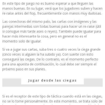
En este tipo de juego no es bueno esperar a que lleguen las
manos buenas. En su lugar, verá que los jugadores suben y hacen
re-raise antes del flop, frecuentemente con manos muy dudosas.
Las conectoras del mismo palo, las cartas con imágenes y las
parejas intermedias son todas buenas para hacer un re-raise (útil
si consigue más tarde ases o reyes). También puede igualar para
hacer más interesante la cosa, pero en general no es el
momento solo de igualar.
Si va a jugar sus cartas, suba tres o cuatro veces la ciega grande
(cinco veces si alguien la ha subido ya). Con suerte con esto
conseguirá las ciegas. De lo contrario, es el momento perfecto
para una apuesta de continuación, lo cual debe ser siempre el
próximo paso en sus planes.
Jugar desde las ciegas
Si es el receptor de este tipo de táctica cuando está en las ciegas,
no se lo tome personalmente. En este momento, se trata solo de