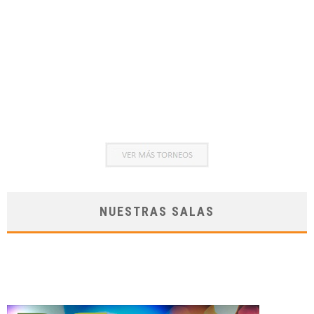
NUESTRAS SALAS