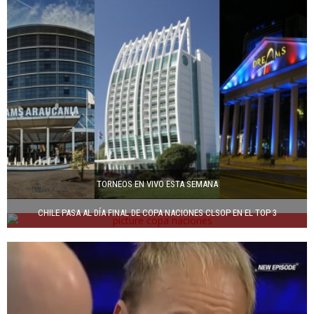
TORNEOS EN VIVO ESTA SEMANA
CHILE PASA AL DÍA FINAL DE COPA NACIONES CLSOP EN EL TOP 3