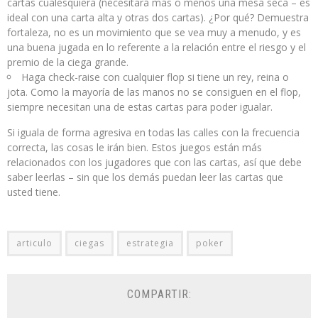
cartas cualesquiera (necesitará más o menos una mesa seca – es
ideal con una carta alta y otras dos cartas). ¿Por qué? Demuestra
fortaleza, no es un movimiento que se vea muy a menudo, y es
una buena jugada en lo referente a la relación entre el riesgo y el
premio de la ciega grande.
Haga check-raise con cualquier flop si tiene un rey, reina o
jota. Como la mayoría de las manos no se consiguen en el flop,
siempre necesitan una de estas cartas para poder igualar.
Si iguala de forma agresiva en todas las calles con la frecuencia
correcta, las cosas le irán bien. Estos juegos están más
relacionados con los jugadores que con las cartas, así que debe
saber leerlas – sin que los demás puedan leer las cartas que
usted tiene.
articulo
ciegas
estrategia
poker
COMPARTIR: