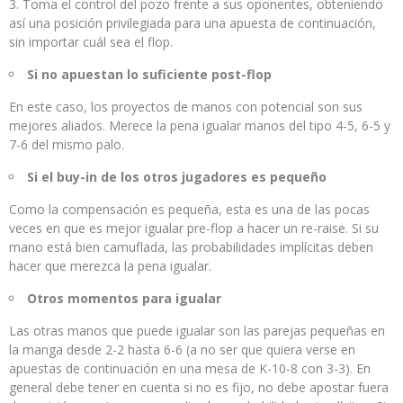
Toma el control del pozo frente a sus oponentes, obteniendo
así una posición privilegiada para una apuesta de continuación,
sin importar cuál sea el flop.
Si no apuestan lo suficiente post-flop
En este caso, los proyectos de manos con potencial son sus
mejores aliados. Merece la pena igualar manos del tipo 4-5, 6-5 y
7-6 del mismo palo.
Si el buy-in de los otros jugadores es pequeño
Como la compensación es pequeña, esta es una de las pocas
veces en que es mejor igualar pre-flop a hacer un re-raise. Si su
mano está bien camuflada, las probabilidades implícitas deben
hacer que merezca la pena igualar.
Otros momentos para igualar
Las otras manos que puede igualar son las parejas pequeñas en
la manga desde 2-2 hasta 6-6 (a no ser que quiera verse en
apuestas de continuación en una mesa de K-10-8 con 3-3). En
general debe tener en cuenta si no es fijo, no debe apostar fuera