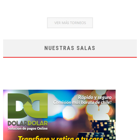
NUESTRAS SALAS