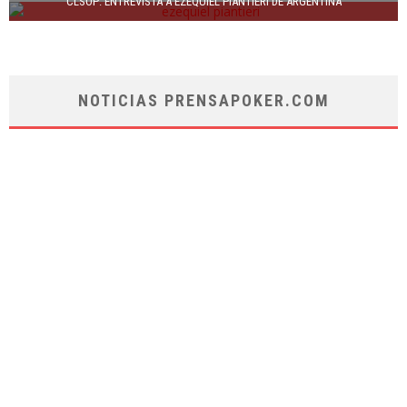
CLSOP: ENTREVISTA A EZEQUIEL PIANTIERI DE ARGENTINA
NOTICIAS PRENSAPOKER.COM