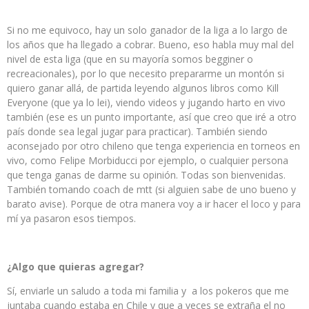
Si no me equivoco, hay un solo ganador de la liga a lo largo de
los años que ha llegado a cobrar. Bueno, eso habla muy mal del
nivel de esta liga (que en su mayoría somos begginer o
recreacionales), por lo que necesito prepararme un montón si
quiero ganar allá, de partida leyendo algunos libros como Kill
Everyone (que ya lo lei), viendo videos y jugando harto en vivo
también (ese es un punto importante, así que creo que iré a otro
país donde sea legal jugar para practicar). También siendo
aconsejado por otro chileno que tenga experiencia en torneos en
vivo, como Felipe Morbiducci por ejemplo, o cualquier persona
que tenga ganas de darme su opinión. Todas son bienvenidas.
También tomando coach de mtt (si alguien sabe de uno bueno y
barato avise). Porque de otra manera voy a ir hacer el loco y para
mí ya pasaron esos tiempos.
¿Algo que quieras agregar?
Sí, enviarle un saludo a toda mi familia y a los pokeros que me
juntaba cuando estaba en Chile y que a veces se extraña el no