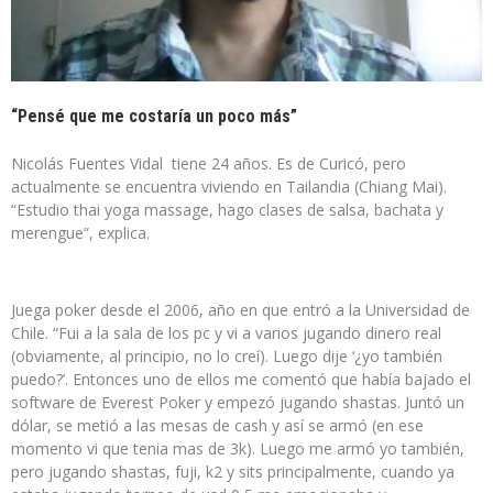
“Pensé que me costaría un poco más”
Nicolás Fuentes Vidal tiene 24 años. Es de Curicó, pero
actualmente se encuentra viviendo en Tailandia (Chiang Mai).
“Estudio thai yoga massage, hago clases de salsa, bachata y
merengue”, explica.
Juega poker desde el 2006, año en que entró a la Universidad de
Chile. “Fui a la sala de los pc y vi a varios jugando dinero real
(obviamente, al principio, no lo creí). Luego dije ‘¿yo también
puedo?’. Entonces uno de ellos me comentó que había bajado el
software de Everest Poker y empezó jugando shastas. Juntó un
dólar, se metió a las mesas de cash y así se armó (en ese
momento vi que tenia mas de 3k). Luego me armó yo también,
pero jugando shastas, fuji, k2 y sits principalmente, cuando ya