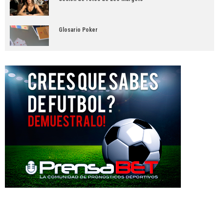
Glosario Poker