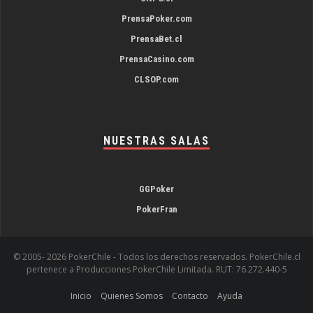
PrensaPoker.com
PrensaBet.cl
PrensaCasino.com
CLSOP.com
NUESTRAS SALAS
GGPoker
PokerFran
© 2005-
2026 PokerChile - Todos los derechos reservados. PokerChile.cl
pertenece a Producciones PokerChile Limitada. RUT: 76.272.440-5
Inicio
Quienes Somos
Contacto
Ayuda