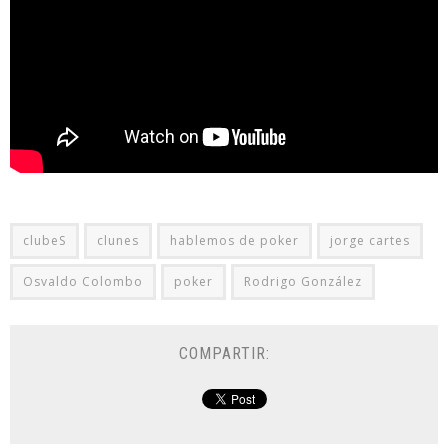
clubeS
clunes
hablemos de poker
jorge cartes
Osvaldo Colombo
poker
Rodrigo González
COMPARTIR: