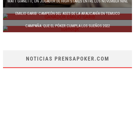
MATT GIANETTI, UN JUGADOR DE HIGH STAKES ENTRE LOS NOVEMBER NINE
EMILIO GARIB: CAMPEÓN DEL ASES DE LA ARAUCANÍA EN TEMUCO
CAMPAÑA: QUE EL PÓKER CUMPLA LOS SUEÑOS 2022
NOTICIAS PRENSAPOKER.COM