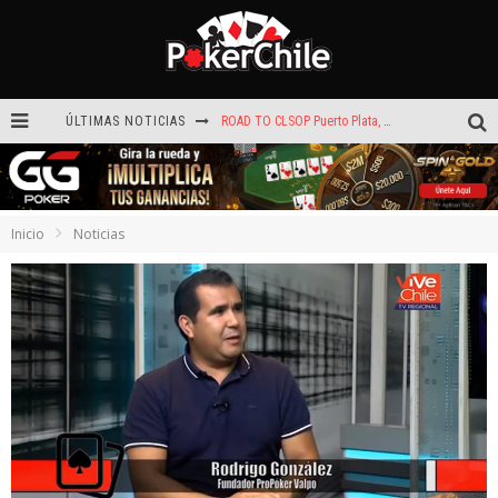
ÚLTIMAS NOTICIAS
ROAD TO CLSOP Puerto Plata, satélite a Main Event.
Carlos Faúndez aceleró hasta la victoria en el Turbo de Dreams Temuco
Víctor Armijo y Carlos Beltrán celebraron en los torneos Turbo de Dreams
Inicio
Noticias
Hoy camiseta Firmada por Arturo Vidal gratis en GGPoker
La generación dorada de 2011: el año en que Chile conquistó el póker internacional
¡Sábado de ases! Punta Arenas y Valdivia repartieron más de $3,8 millones