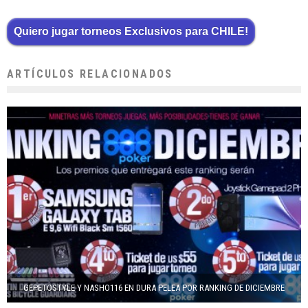
Quiero jugar torneos Exclusivos para CHILE!
ARTÍCULOS RELACIONADOS
GEPETOSTYLE Y NASHO116 EN DURA PELEA POR RANKING DE DICIEMBRE