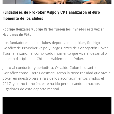
Fundadores de ProPoker Valpo y CPT analizaron el duro
momento de los clubes
Rodrigo González y Jorge Cartes fueron los invitados esta vez en
Hablemos de Póker.
Los fundadores de los clubes deportivos de póker, Rodrigo
Gozález de ProPoker Valpo y Jorge Cartes de Concepción Poker
Tour, analizaron el complicado momento que vive el desarrollo
de esta disciplina en Chile en Hablemos de Póker.
Junto al conductor y periodista, Osvaldo Colombo, tanto
González como Cartes desmenuzaron la triste realidad que vive el
póker en nuestro país a raíz de los acontecimientos vividos el
2017 y como también, este ha ido perjudicando a muchos
jugadores de este deporte mental.