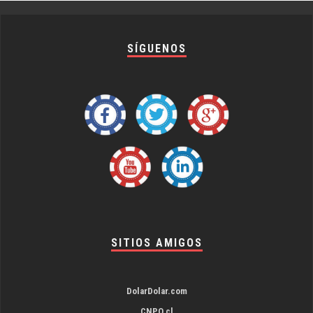
SÍGUENOS
SITIOS AMIGOS
DolarDolar.com
CNPO.cl