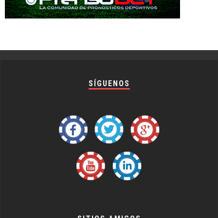
SÍGUENOS