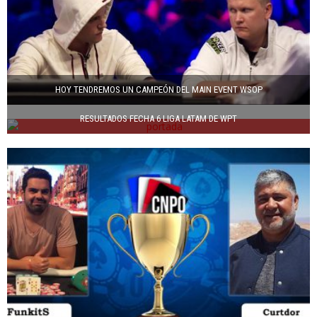
HOY TENDREMOS UN CAMPEÓN DEL MAIN EVENT WSOP
RESULTADOS FECHA 6 LIGA LATAM DE WPT