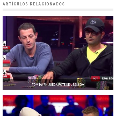
ARTÍCULOS RELACIONADOS
TOM DWAN JUEGA POTE DE US$S800K