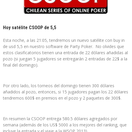
Hoy satélite CSOOP de 5,5
Esta noche, a las 21:05, tendremos un nuevo satélite con buy in
de usd 5,5 en nuestro software de Party Poker. No olvides que
estos clasificatorios tienen una entrada de 22 dólares añadidas al
pozo (si juegan 5 jugadores se entregarán 2 entradas de 22$ a la
final del domingo).
Por otro lado, los torneos del domingo tienen 300 dólares
añadidos al pozo, entonces, si 15 jugadores pagan los 22 dólares
tendremos 600$ en premios en el pozo y 2 paquetes de 300$.
En resumen la CSOOP entrega 580.5 dólares agregados por
semana (además de los US$ 5000 a los mejores del ranking, que
incluye la entrada y el viaje a la WSOP 2013).