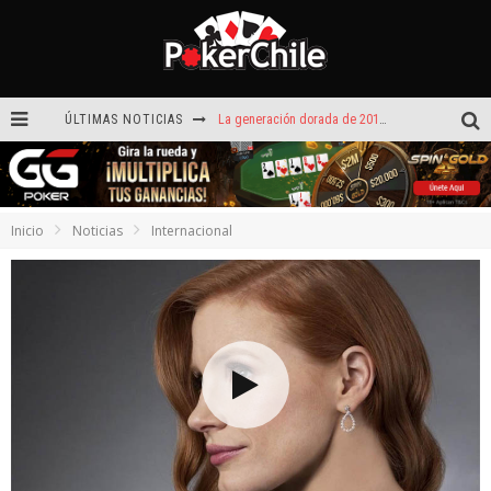
ÚLTIMAS NOTICIAS
La generación dorada de 2011: el año en que Chile conquistó el póker internacional
¡Sábado de ases! Punta Arenas y Valdivia repartieron más de $3,8 millones
ROAD TO CLSOP Puerto Plata, satélite a Main Event.
Inicio
Noticias
Internacional
Carlos Faúndez aceleró hasta la victoria en el Turbo de Dreams Temuco
Reef Poker: la próxima plataforma de póker que puede llevar tu voz
Hoy camiseta Firmada por Arturo Vidal gratis en GGPoker