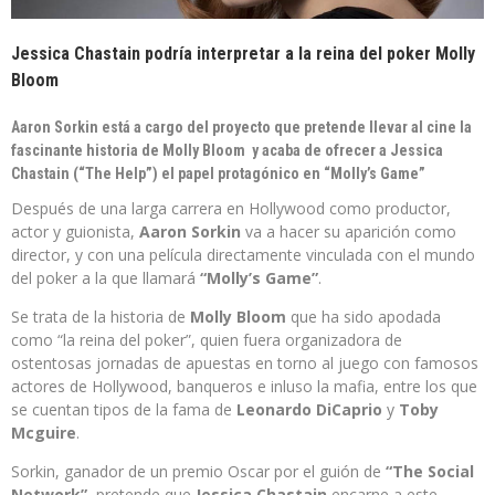
Jessica Chastain podría interpretar a la reina del poker Molly
Bloom
Aaron Sorkin está a cargo del proyecto que pretende llevar al cine la
fascinante historia de Molly Bloom y acaba de ofrecer a Jessica
Chastain (“The Help”) el papel protagónico en “Molly’s Game”
Después de una larga carrera en Hollywood como productor,
actor y guionista,
Aaron Sorkin
va a hacer su aparición como
director, y con una película directamente vinculada con el mundo
del poker a la que llamará
“Molly’s Game”
.
Se trata de la historia de
Molly Bloom
que ha sido apodada
como “la reina del poker”, quien fuera organizadora de
ostentosas jornadas de apuestas en torno al juego con famosos
actores de Hollywood, banqueros e inluso la mafia, entre los que
se cuentan tipos de la fama de
Leonardo DiCaprio
y
Toby
Mcguire
.
Sorkin, ganador de un premio Oscar por el guión de
“The Social
Network”
, pretende que
Jessica Chastain
encarne a este