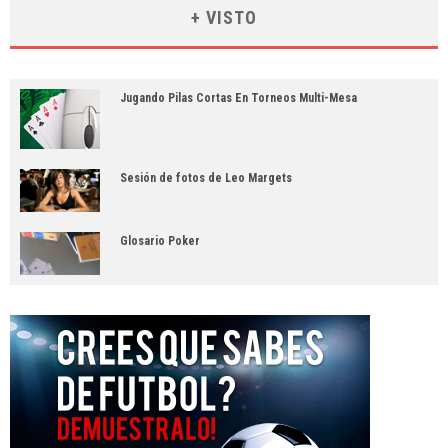
+ VISTO
Jugando Pilas Cortas En Torneos Multi-Mesa
Sesión de fotos de Leo Margets
Glosario Poker