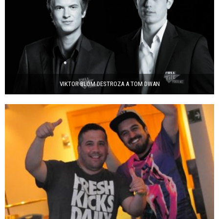
VIKTOR BLOM DESTROZA A TOM DWAN