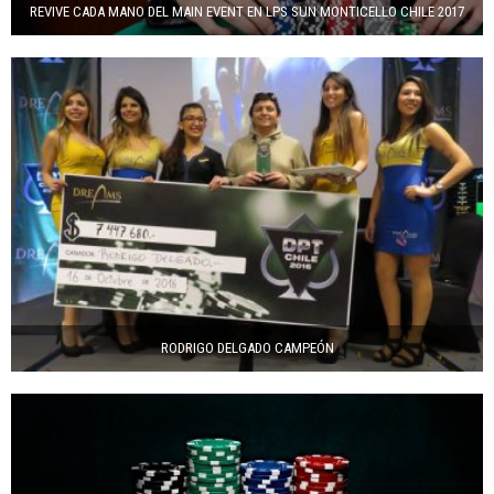
REVIVE CADA MANO DEL MAIN EVENT EN LPS SUN MONTICELLO CHILE 2017
RODRIGO DELGADO CAMPEÓN