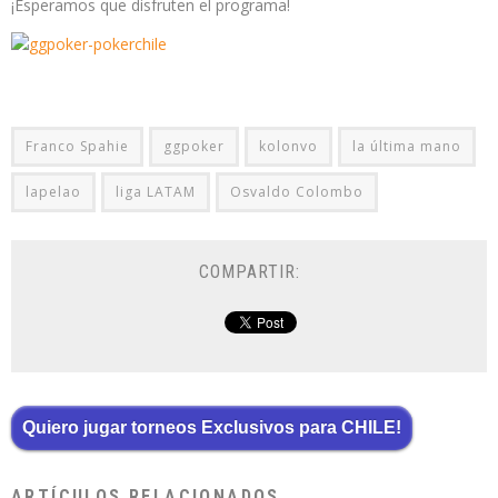
¡Esperamos que disfruten el programa!
Franco Spahie
ggpoker
kolonvo
la última mano
lapelao
liga LATAM
Osvaldo Colombo
COMPARTIR:
Quiero jugar torneos Exclusivos para CHILE!
ARTÍCULOS RELACIONADOS