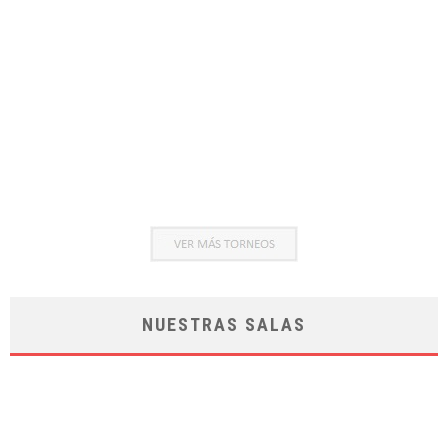
NUESTRAS SALAS