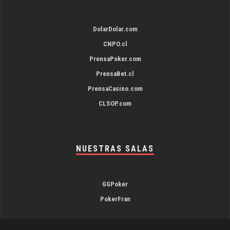
DolarDolar.com
CNPO.cl
PrensaPoker.com
PrensaBet.cl
PrensaCasino.com
CLSOP.com
NUESTRAS SALAS
GGPoker
PokerFran