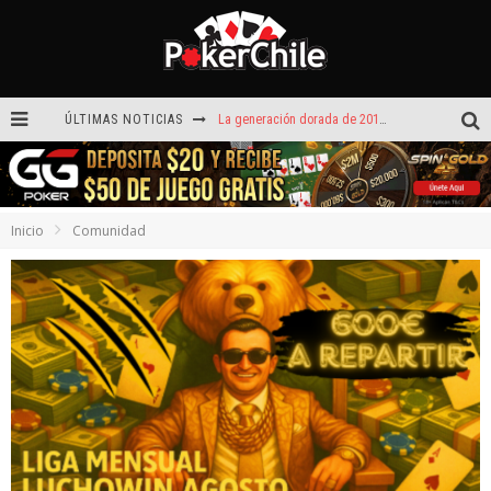
ÚLTIMAS NOTICIAS
La generación dorada de 2011: el año en que Chile conquistó el póker internacional
¡Sábado de ases! Punta Arenas y Valdivia repartieron más de $3,8 millones
ROAD TO CLSOP Puerto Plata, satélite a Main Event.
Inicio
Comunidad
Carlos Faúndez aceleró hasta la victoria en el Turbo de Dreams Temuco
Víctor Armijo y Carlos Beltrán celebraron en los torneos Turbo de Dreams
Hoy camiseta Firmada por Arturo Vidal gratis en GGPoker