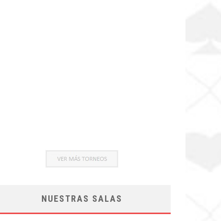
NUESTRAS SALAS