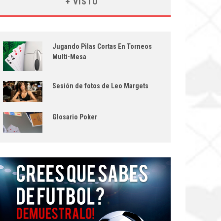
+ VISTO
Jugando Pilas Cortas En Torneos
Multi-Mesa
Sesión de fotos de Leo Margets
Glosario Poker