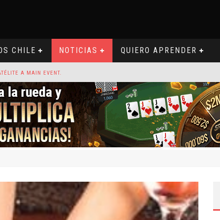
OS CHILE
NOTICIAS
QUIERO APRENDER
TÉLITE A MAIN EVENT.
C
ARLOS FAÚNDEZ ACELERÓ HASTA LA VICTORIA EN EL TURBO DE DREAMS TEMUCO
R
EEF POKER: LA PRÓXIMA PLATAFORMA DE PÓKER QUE PUEDE LLEVAR TU VOZ
M
AURICIO ZEMAN VUELVE A DEJAR LA BANDERA CHILENA EN ALTO CON UN SEGUNDO LUGAR EN EL BSOP WINTER
L
A GENERACIÓN DORADA DE 2011: EL AÑO EN QUE CHILE CONQUISTÓ EL PÓKER INTERNACIONAL
¡
SÁBADO DE ASES! PUNTA ARENAS Y VALDIVIA REPARTIERON MÁS DE $3,8 MILLONES