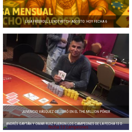
LIGA FREEROLL LUXOTWITCH AGOSTO: HOY FECHA 6
JUVENCIO VÁSQUEZ CELEBRÓ EN EL THE MILLION PÓKER
ANDRÉS GAYTÁN Y OMAR RUIZ FUERON LOS CAMPEONES DE LA FECHA 13 DEL CNPO LATAM