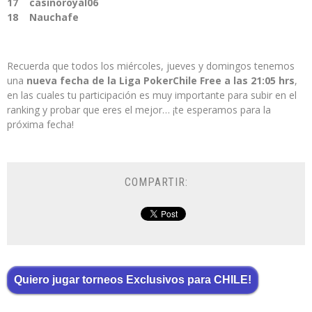
17 casinoroyal06
18 Nauchafe
Recuerda que todos los miércoles, jueves y domingos tenemos
una
nueva fecha de la Liga PokerChile Free a las 21:05 hrs
,
en las cuales tu participación es muy importante para subir en el
ranking y probar que eres el mejor… ¡te esperamos para la
próxima fecha!
COMPARTIR:
Quiero jugar torneos Exclusivos para CHILE!