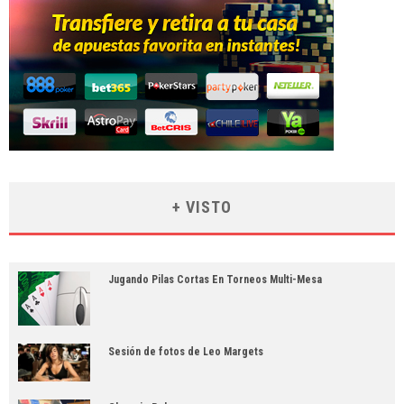
+ VISTO
Jugando Pilas Cortas En Torneos Multi-Mesa
Sesión de fotos de Leo Margets