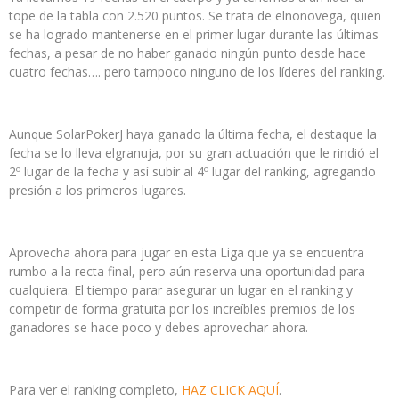
tope de la tabla con 2.520 puntos. Se trata de elnonovega, quien
se ha logrado mantenerse en el primer lugar durante las últimas
fechas, a pesar de no haber ganado ningún punto desde hace
cuatro fechas…. pero tampoco ninguno de los líderes del ranking.
Aunque SolarPokerJ haya ganado la última fecha, el destaque la
fecha se lo lleva elgranuja, por su gran actuación que le rindió el
2º lugar de la fecha y así subir al 4º lugar del ranking, agregando
presión a los primeros lugares.
Aprovecha ahora para jugar en esta Liga que ya se encuentra
rumbo a la recta final, pero aún reserva una oportunidad para
cualquiera. El tiempo parar asegurar un lugar en el ranking y
competir de forma gratuita por los increíbles premios de los
ganadores se hace poco y debes aprovechar ahora.
Para ver el ranking completo,
HAZ CLICK AQUÍ
.