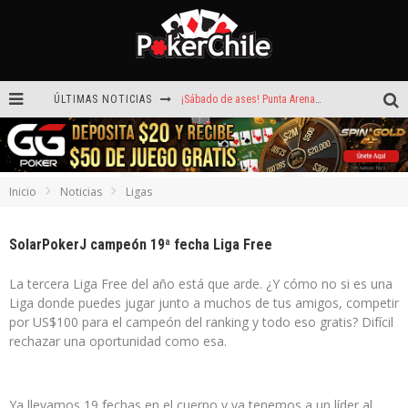
ÚLTIMAS NOTICIAS
¡Sábado de ases! Punta Arenas y Valdivia repartieron más de $3,8 millones
ROAD TO CLSOP Puerto Plata, satélite a Main Event.
Carlos Faúndez aceleró hasta la victoria en el Turbo de Dreams Temuco
Inicio
Noticias
Ligas
Reef Poker: la próxima plataforma de póker que puede llevar tu voz
SolarPokerJ campeón 19ª fecha Liga Free
Hoy camiseta Firmada por Arturo Vidal gratis en GGPoker
La tercera Liga Free del año está que arde. ¿Y cómo no si es una
La generación dorada de 2011: el año en que Chile conquistó el póker internacional
Liga donde puedes jugar junto a muchos de tus amigos, competir
por US$100 para el campeón del ranking y todo eso gratis? Difícil
rechazar una oportunidad como esa.
Ya llevamos 19 fechas en el cuerpo y ya tenemos a un líder al