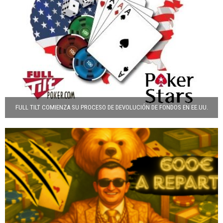
FULL TILT COMIENZA SU PROCESO DE DEVOLUCIÓN DE FONDOS EN EE.UU.