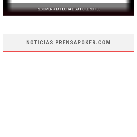
RESUMEN 4TA FECHA LIGA POKERCHILE
NOTICIAS PRENSAPOKER.COM