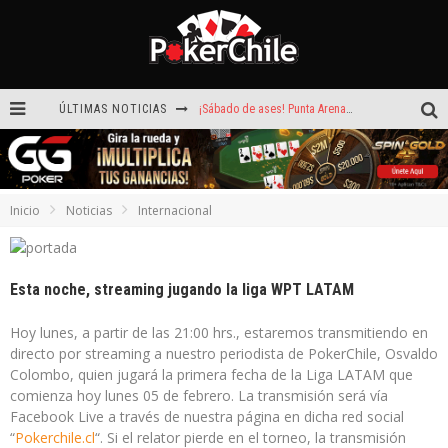
ÚLTIMAS NOTICIAS
¡Sábado de ases! Punta Arenas y Valdivia repartieron más de $3,8 millones
ROAD TO CLSOP Puerto Plata, satélite a Main Event.
Carlos Faúndez aceleró hasta la victoria en el Turbo de Dreams Temuco
Inicio
Noticias
Internacional
Reef Poker: la próxima plataforma de póker que puede llevar tu voz
Hoy camiseta Firmada por Arturo Vidal gratis en GGPoker
Esta noche, streaming jugando la liga WPT LATAM
La generación dorada de 2011: el año en que Chile conquistó el póker internacional
Hoy lunes, a partir de las 21:00 hrs., estaremos transmitiendo en
directo por streaming a nuestro periodista de PokerChile, Osvaldo
Colombo, quien jugará la primera fecha de la Liga LATAM que
comienza hoy lunes 05 de febrero. La transmisión será vía
Facebook Live a través de nuestra página en dicha red social
“
Pokerchile.cl
“. Si el relator pierde en el torneo, la transmisión