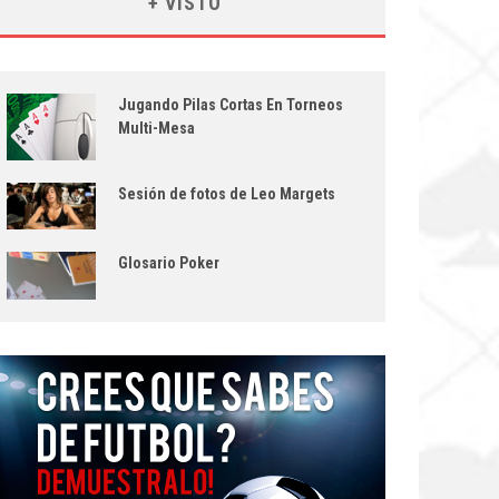
+ VISTO
Jugando Pilas Cortas En Torneos
Multi-Mesa
Sesión de fotos de Leo Margets
Glosario Poker