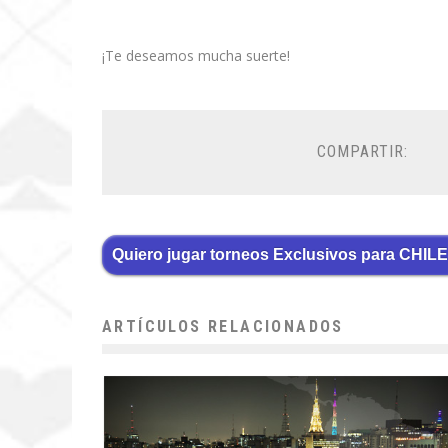
¡Te deseamos mucha suerte!
COMPARTIR:
Quiero jugar torneos Exclusivos para CHILE
ARTÍCULOS RELACIONADOS