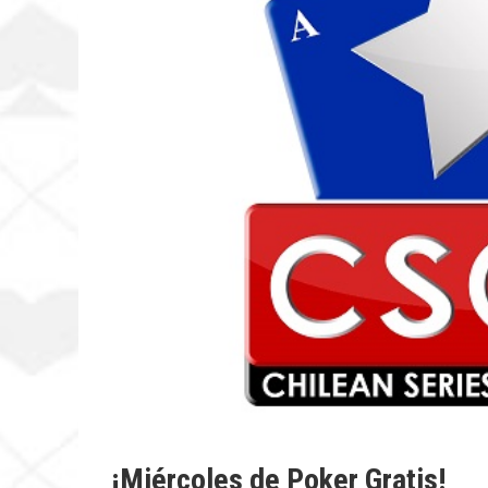
¡Miércoles de Poker Gratis!