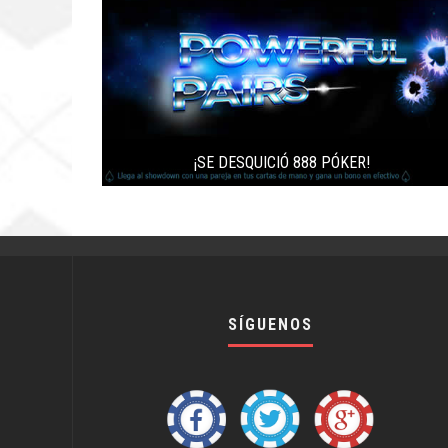
¡SE DESQUICIÓ 888 PÓKER!
SÍGUENOS