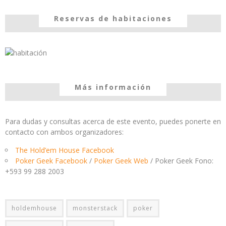
Reservas de habitaciones
Más información
Para dudas y consultas acerca de este evento, puedes ponerte en
contacto con ambos organizadores:
The Hold’em House Facebook
Poker Geek Facebook
/
Poker Geek Web
/ Poker Geek Fono:
+593 99 288 2003
holdemhouse
monsterstack
poker