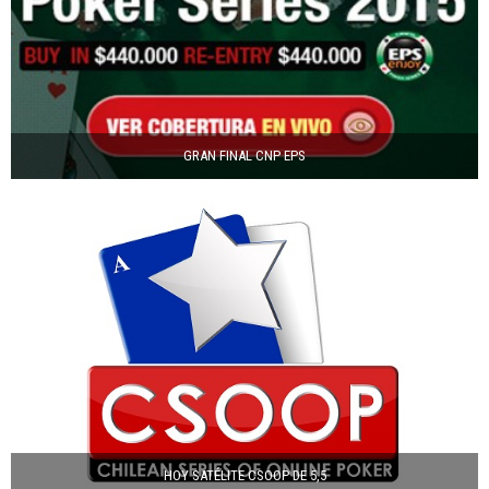
GRAN FINAL CNP EPS
HOY SATÉLITE CSOOP DE 5,5