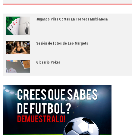
Jugando Pilas Cortas En Torneos Multi-Mesa
Sesión de fotos de Leo Margets
Glosario Poker