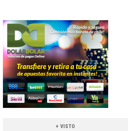
+ VISTO