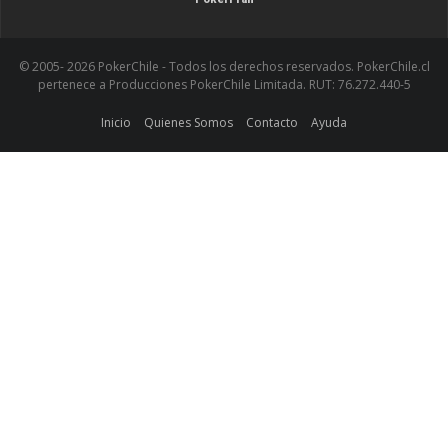
© 2005-
2026 PokerChile - Todos los derechos reservados. PokerChile.cl
pertenece a Producciones PokerChile Limitada. RUT: 76.272.440-5
Inicio
Quienes Somos
Contacto
Ayuda