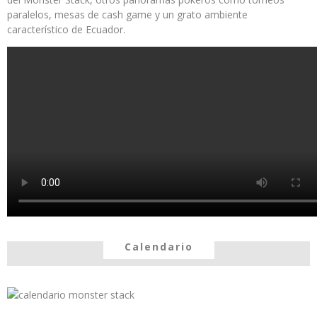
paralelos, mesas de cash game y un grato ambiente
característico de Ecuador.
Calendario