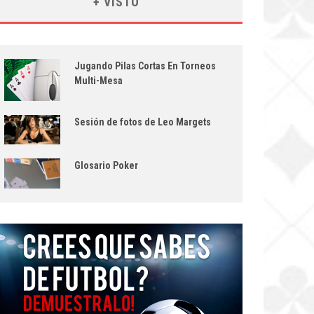
+ VISTO
Jugando Pilas Cortas En Torneos
Multi-Mesa
Sesión de fotos de Leo Margets
Glosario Poker