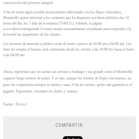
construcción del proyecto integral.
A fin de evitar algún posible inconveniente relacionado con los flujos vehiculares,
Monticello quiere informar a los visitantes que ha dispuesto una línea telefónica las 24
horas del día, los 7 días de la semana (7146111). Además, la página
www.diversionengrande.cl estará siendo constantemente actualizada para responder a la
brevedad las inquietudes de los clientes.
Los horarios de atención a público serán de lunes a jueves de 16:00 pm a 04:00 am. Los
fines de semana el horario será continuado desde los viernes a las 16:00 hrs hasta el lunes
a las 04:00 am.
Ahora, esperemos que un casino tan cercano a Santiago y tan grande como el Monticello
organice luego torneos de poker. Y es que, aunque los torneos de Enjoy son buenos, un
poco de competencia siempre es buena y sana. A fin de cuentas, quien sale ganando es el
jugador. Esperemos, crucemos los dedos y veamos.
Fuente: Terra.cl
COMPARTIR: