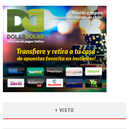
+ VISTO