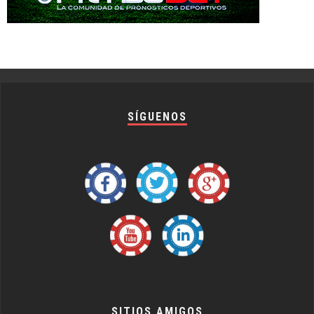
SÍGUENOS
SITIOS AMIGOS