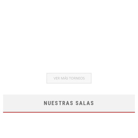
NUESTRAS SALAS