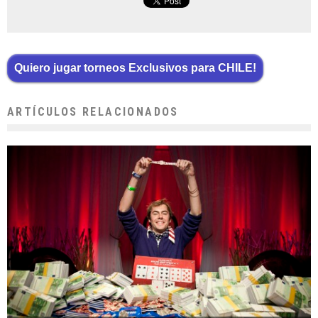
Quiero jugar torneos Exclusivos para CHILE!
ARTÍCULOS RELACIONADOS