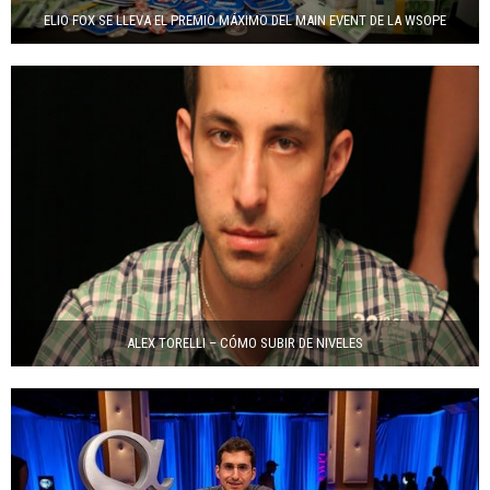
ELIO FOX SE LLEVA EL PREMIO MÁXIMO DEL MAIN EVENT DE LA WSOPE
ALEX TORELLI – CÓMO SUBIR DE NIVELES