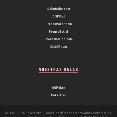
DolarDolar.com
CNPO.cl
PrensaPoker.com
PrensaBet.cl
PrensaCasino.com
CLSOP.com
NUESTRAS SALAS
GGPoker
PokerFran
© 2005-
2026 PokerChile - Todos los derechos reservados. PokerChile.cl