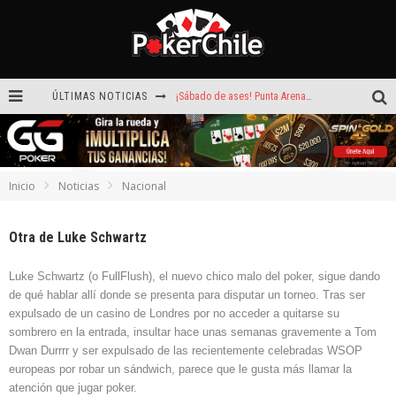
ÚLTIMAS NOTICIAS
¡Sábado de ases! Punta Arenas y Valdivia repartieron más de $3,8 millones
ROAD TO CLSOP Puerto Plata, satélite a Main Event.
Carlos Faúndez aceleró hasta la victoria en el Turbo de Dreams Temuco
Inicio
Noticias
Nacional
Reef Poker: la próxima plataforma de póker que puede llevar tu voz
Otra de Luke Schwartz
Hoy camiseta Firmada por Arturo Vidal gratis en GGPoker
La generación dorada de 2011: el año en que Chile conquistó el póker internacional
Luke Schwartz (o FullFlush), el nuevo chico malo del poker, sigue dando
de qué hablar allí donde se presenta para disputar un torneo. Tras ser
expulsado de un casino de Londres por no acceder a quitarse su
sombrero en la entrada, insultar hace unas semanas gravemente a Tom
Dwan Durrrr y ser expulsado de las recientemente celebradas WSOP
europeas por robar un sándwich, parece que le gusta más llamar la
atención que jugar poker.