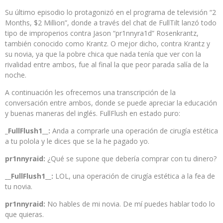
Su último episodio lo protagonizó en el programa de televisión “2
Months, $2 Million”, donde a través del chat de FullTilt lanzó todo
tipo de improperios contra Jason “pr1nnyra1d” Rosenkrantz,
también conocido como Krantz. O mejor dicho, contra Krantz y
su novia, ya que la pobre chica que nada tenía que ver con la
rivalidad entre ambos, fue al final la que peor parada salía de la
noche.
A continuación les ofrecemos una transcripción de la
conversación entre ambos, donde se puede apreciar la educación
y buenas maneras del inglés. FullFlush en estado puro:
_FullFlush1__:
Anda a comprarle una operación de cirugía estética
a tu polola y le dices que se la he pagado yo.
pr1nnyraid:
¿Qué se supone que debería comprar con tu dinero?
__FullFlush1__:
LOL, una operación de cirugía estética a la fea de
tu novia.
pr1nnyraid:
No hables de mi novia. De mí puedes hablar todo lo
que quieras.