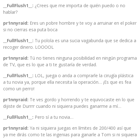
__FullFlush1__:
¿Crees que me importa de quién puedo o no
hablar?
pr1nnyraid:
Eres un pobre hombre y te voy a arruinar en el poker
si no cierras esa puta boca
__FullFlush1__:
Tu polola es una sucia vagabunda que se dedica a
recoger dinero. LOOOOL
pr1nnyraid:
Tú no tienes ninguna posibilidad en ningún programa
de TV, que es lo que a ti te gustaría de verdad.
__FullFlush1__:
LOL, juega o anda a comprarle la cirugía plástica
a tu novia ya, porque ella necesita la operación… ¡Es que es fea
como un perro!
pr1nnyraid:
Te ves gordo y horrendo y te equivocaste en lo que
dijiste de Durrrr cuando ni siquiera puedes ganarme a mí…
__FullFlush1__:
Pero sí a tu novia…
pr1nnyraid:
Ya ni siquiera juegas en límites de 200/400 así que
ya me dirás como te las ingenias para ganarle a Tom si ni siquiera