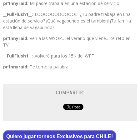
pr1nnyraid:
Mi padre trabaja en una estación de servicio
__FullFlush1__:
LOOOOOOOOOOOL. ¿Tu padre trabaja en una
estación de servicio? ¡Qué vagabundo es él también! ¡Tu familia
está llena de vagabundos!
pr1nnyraid:
Ven a las WSOP… el verano que viene… te reto en
TV.
__FullFlush1__:
Volveré para los 15K del WPT
pr1nnyraid:
Te tomo la palabra…
COMPARTIR:
Quiero jugar torneos Exclusivos para CHILE!