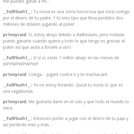
me puedes ganar a mi…
__FullFlush1__:
Tu novia es una zorra horrorosa que está contigo
por el dinero de tu padre. Y tú eres tipo que lleva perdidos dos
millones de dólares jugando al poker.
pr1nnyraid:
Sí, estoy abajo debido a Railheaven, pero todavía
puedo ganarte cuando quiera y todo lo que tengo es gracias al
poker así que anda a llorarle a otro
__FullFlush1__:
Sí sí sí, estás 1 millón abajo en las mesas de
WPPWPWPWPWP
pr1nnyraid:
Colega… jugaré contra ti y te machacaré.
__FullFlush1__:
Yo no estoy llorando. Quizá tu novia sí, que es
una vagabunda.
pr1nnyraid:
Me gustaría darte en el culo y que todo el mundo lo
viera.
__FullFlush1__:
Entonces ponte a jugar con el dinero de tu papi y
así perderás más y más…