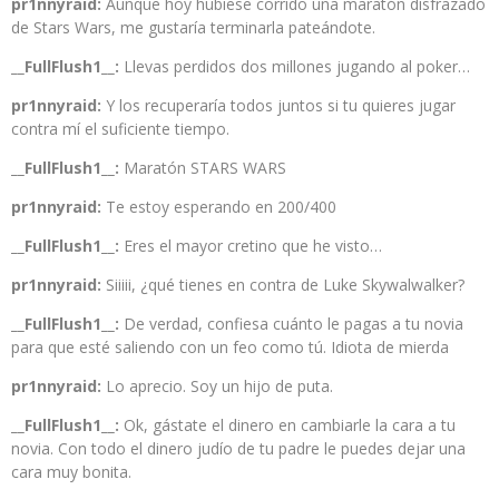
pr1nnyraid:
Aunque hoy hubiese corrido una maratón disfrazado
de Stars Wars, me gustaría terminarla pateándote.
__FullFlush1__:
Llevas perdidos dos millones jugando al poker…
pr1nnyraid:
Y los recuperaría todos juntos si tu quieres jugar
contra mí el suficiente tiempo.
__FullFlush1__:
Maratón STARS WARS
pr1nnyraid:
Te estoy esperando en 200/400
__FullFlush1__:
Eres el mayor cretino que he visto…
pr1nnyraid:
Siiiii, ¿qué tienes en contra de Luke Skywalwalker?
__FullFlush1__:
De verdad, confiesa cuánto le pagas a tu novia
para que esté saliendo con un feo como tú. Idiota de mierda
pr1nnyraid:
Lo aprecio. Soy un hijo de puta.
__FullFlush1__:
Ok, gástate el dinero en cambiarle la cara a tu
novia. Con todo el dinero judío de tu padre le puedes dejar una
cara muy bonita.