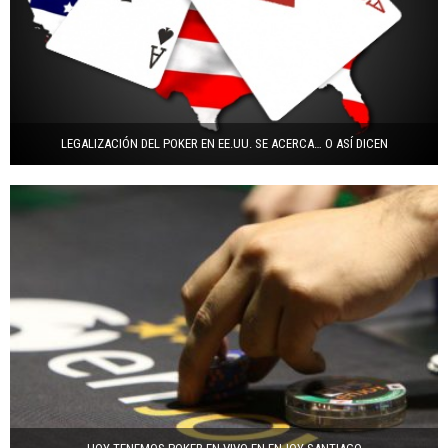
LEGALIZACIÓN DEL POKER EN EE.UU. SE ACERCA… O ASÍ DICEN