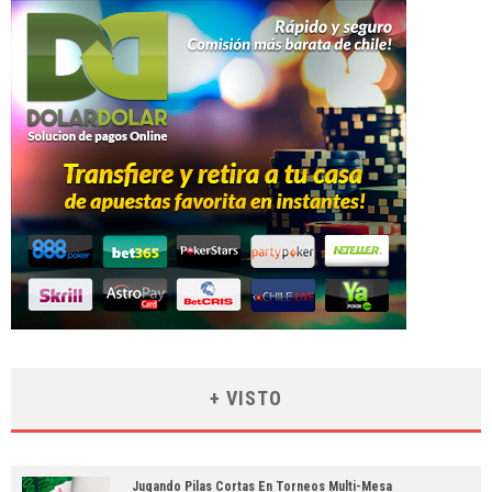
+ VISTO
Jugando Pilas Cortas En Torneos Multi-Mesa