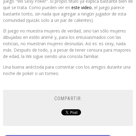
juego "Wii Sexy Poker". El propio título ya explica bastante bien de
qué se trata. Como pueden ver en
este video
, el juego parece
bastante tonto, sin nada que agregar a ningún jugador de esta
comunidad (quizás solo a un par de calientes).
El juego no muestra mujeres de verdad, sino tan sólo mujeres
dibujadas en estilo animé y, para los entusiasmados con las
noticias, no muestran mujeres desnudas. Así es: es sexy, nada
más. Después de todo, y a pesar de tener censura para mayores
de edad, la Wii sigue siendo una consola familiar.
Una buena anéctoda para comentar con los amigos durante una
noche de poker o un torneo.
COMPARTIR: