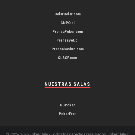
DolarDolar.com
CNPO.cl
PrensaPoker.com
PrensaBet.cl
PrensaCasino.com
CLSOP.com
NUESTRAS SALAS
GGPoker
PokerFran
© 2005-
2026 PokerChile - Todos los derechos reservados. PokerChile.cl