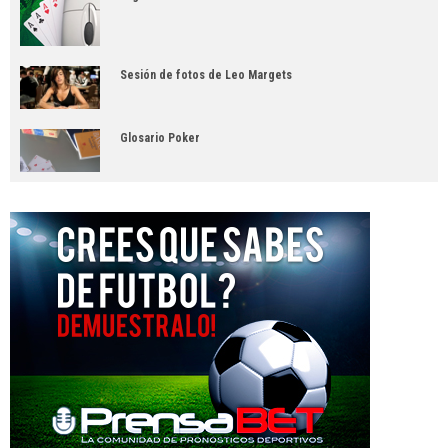
Sesión de fotos de Leo Margets
Glosario Poker