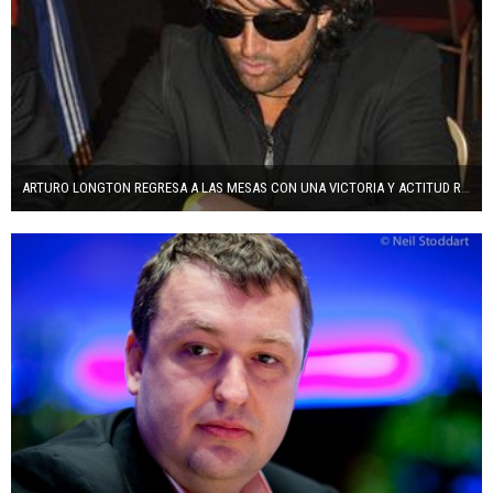
ARTURO LONGTON REGRESA A LAS MESAS CON UNA VICTORIA Y ACTITUD RENOVADA