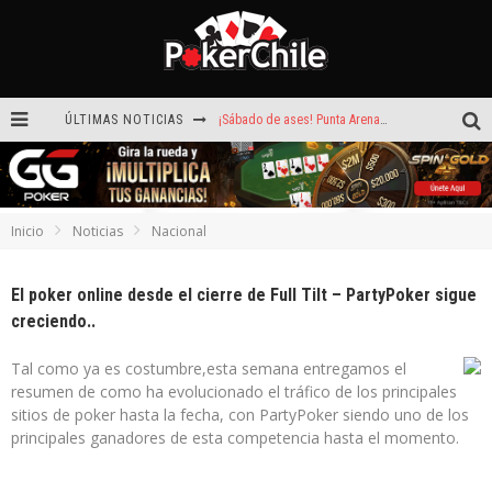
ÚLTIMAS NOTICIAS
ROAD TO CLSOP Puerto Plata, satélite a Main Event.
Carlos Faúndez aceleró hasta la victoria en el Turbo de Dreams Temuco
Reef Poker: la próxima plataforma de póker que puede llevar tu voz
Inicio
Noticias
Nacional
Hoy camiseta Firmada por Arturo Vidal gratis en GGPoker
El poker online desde el cierre de Full Tilt – PartyPoker sigue
La generación dorada de 2011: el año en que Chile conquistó el póker internacional
creciendo..
¡Sábado de ases! Punta Arenas y Valdivia repartieron más de $3,8 millones
Tal como ya es costumbre,esta semana entregamos el
resumen de como ha evolucionado el tráfico de los principales
sitios de poker hasta la fecha, con PartyPoker siendo uno de los
principales ganadores de esta competencia hasta el momento.