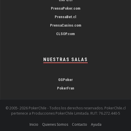
PrensaPoker.com
PrensaBet.cl
PrensaCasino.com
CLSOP.com
NUESTRAS SALAS
GGPoker
PokerFran
© 2005-
2026 PokerChile - Todos los derechos reservados. PokerChile.cl
pertenece a Producciones PokerChile Limitada. RUT: 76.272.440-5
Inicio
Quienes Somos
Contacto
Ayuda