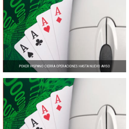
POKER HISPANO CIERRA OPERACIONES HASTA NUEVO AVISO