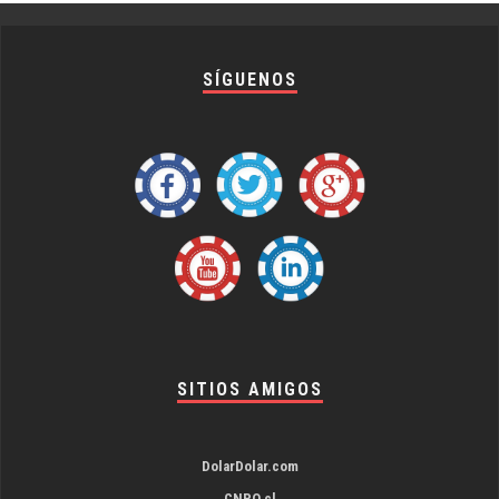
SÍGUENOS
SITIOS AMIGOS
DolarDolar.com
CNPO.cl