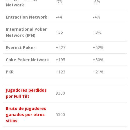
-76
-6%
Network
Entraction Network
-44
-4%
International Poker
+35
+3%
Network (IPN)
Everest Poker
+427
+62%
Cake Poker Network
+195
+30%
PKR
+123
+21%
Jugadores perdidos
9300
por Full Tilt
Bruto de jugadores
ganados por otros
5500
sitios