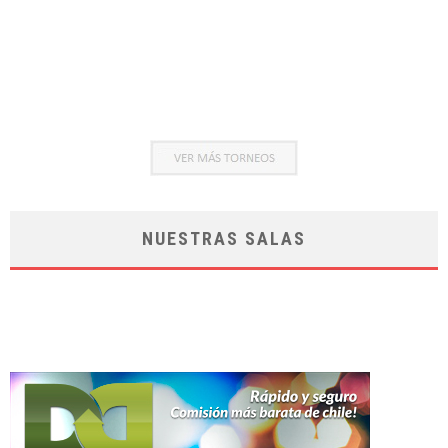
NUESTRAS SALAS