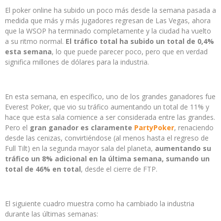
El poker online ha subido un poco más desde la semana pasada a
medida que más y más jugadores regresan de Las Vegas, ahora
que la WSOP ha terminado completamente y la ciudad ha vuelto
a su ritmo normal.
El tráfico total ha subido un total de 0,4%
esta semana
, lo que puede parecer poco, pero que en verdad
significa millones de dólares para la industria.
En esta semana, en específico, uno de los grandes ganadores fue
Everest Poker, que vio su tráfico aumentando un total de 11% y
hace que esta sala comience a ser considerada entre las grandes.
Pero el
gran ganador es claramente
PartyPoker
, renaciendo
desde las cenizas, convirtiéndose (al menos hasta el regreso de
Full Tilt) en la segunda mayor sala del planeta,
aumentando su
tráfico un 8% adicional en la última semana, sumando un
total de 46% en total
, desde el cierre de FTP.
El siguiente cuadro muestra como ha cambiado la industria
durante las últimas semanas: