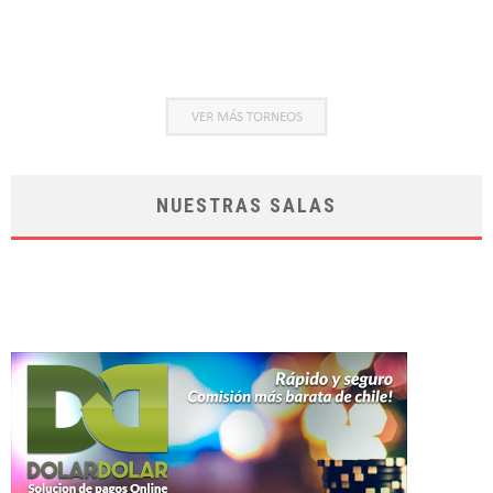
NUESTRAS SALAS