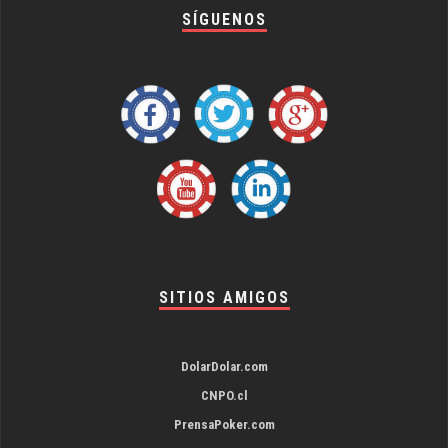
SÍGUENOS
SITIOS AMIGOS
DolarDolar.com
CNPO.cl
PrensaPoker.com