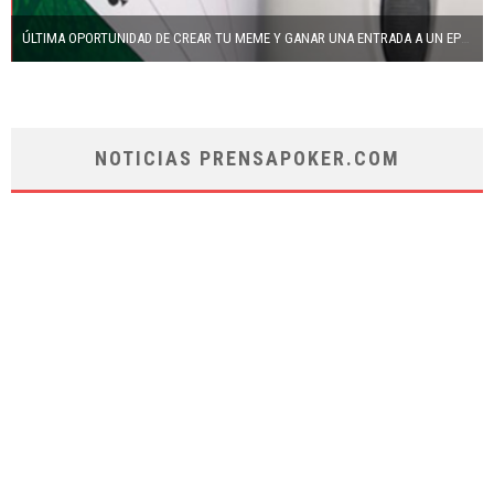
ÚLTIMA OPORTUNIDAD DE CREAR TU MEME Y GANAR UNA ENTRADA A UN EPS RAIDER
NOTICIAS PRENSAPOKER.COM